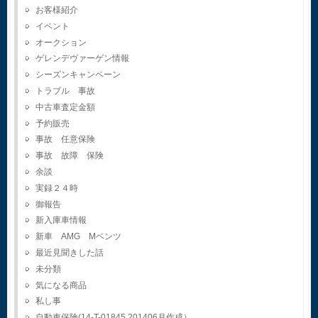
お客様紹介
イベント
オークション
ゲレンデヴァーゲン情報
シーズンキャンペーン
トラブル 事故
中古車査定金額
予約販売
事故 任意保険
事故 故障 保険
余談
実録２４時
御報告
新入庫車情報
新車 AMG Mベンツ
最近見聞きした話
未分類
気になる商品
私し事
自動車保険(14-T-01845.201406月作成）