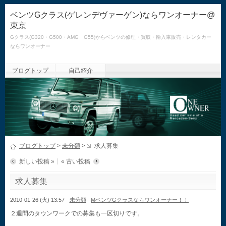
ベンツGクラス(ゲレンデヴァーゲン)ならワンオーナー@
東京
Gクラス(G320・G500・AMG G55)からベンツの修理・買取・輸入車販売・レンタカー
ならワンオーナー
ブログトップ
自己紹介
ブログトップ
>
未分類
>
求人募集
新しい投稿 »
« 古い投稿
求人募集
2010-01-26 (火) 13:57
未分類
MベンツGクラスならワンオーナー！！
２週間のタウンワークでの募集も一区切りです。