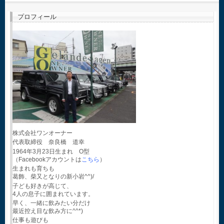
プロフィール
株式会社ワンオーナー
代表取締役 奈良橋 道幸
1964年3月23日生まれ O型
（Facebookアカウントは
こちら
）
生まれも育ちも
葛飾、柴又となりの新小岩^^)/
子ども好きが高じて、
4人の息子に囲まれています。
早く、一緒に飲みたい分だけ
最近控え目な飲み方に^^*)
仕事も遊びも