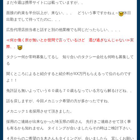
まだ今週は携帯サイトには載っていますが、、
面接の約束を半分以上が、来ない、、、 どういう事ですかねぇ～
休日
出勤までして待ってたのに、、、
広告代理店担当者と話すと別の他業種でも同じだったらしい、、、、
≪何か働く所が無いとか世間で言っているけど 選び過ぎなんじゃない≫実
際、、
タクシー何か常時募集してるし 知り合いのタクシー会社も何時も募集して
る
聞くところによると紹介すると紹介料がXX万円もらえるって位のものです
よ！！
免許証も無いよっていう６０歳も７０歳もなっている方なら解るけどね、、
話を戻しますが、今回メカニック希望の方が多かったですね、
メカニック１名採用させて頂きました。
採用のご連絡が出来なかった埼玉県のI田さん 先行きご連絡させて頂く事
も有るかも知れません タイミングが合いましたらその時はご検討下さい。
４月からのご希望のＳ木さんもタイミングが、合いましたら 宜しくお願い