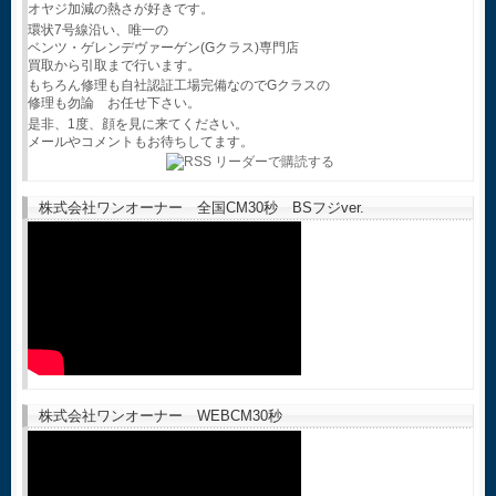
オヤジ加減の熱さが好きです。
環状7号線沿い、唯一の
ベンツ・ゲレンデヴァーゲン(Gクラス)専門店
買取から引取まで行います。
もちろん修理も自社認証工場完備なのでGクラスの
修理も勿論 お任せ下さい。
是非、1度、顔を見に来てください。
メールやコメントもお待ちしてます。
株式会社ワンオーナー 全国CM30秒 BSフジver.
株式会社ワンオーナー WEBCM30秒