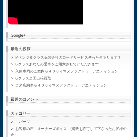
Google+
最近の投稿
MベンツＧクラス保険会社のロードサービス使った事あります？
Gクラスあなたの愛車をご用意させていただきます
入庫車両のご案内Ｇ４００ｄマヌファクトゥーアエディション
Gクラス全国出張買取
ご来店納車Ｇ４００ｄマヌファクトゥーアエディション
最近のコメント
カテゴリー
パーツ
お客様の声 オーナーズボイス (掲載を許可して下さったお客様の
み)