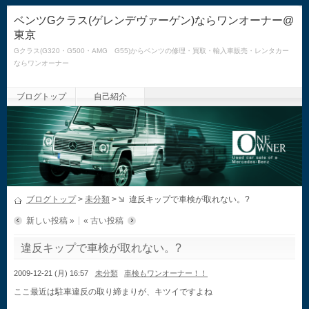
ベンツGクラス(ゲレンデヴァーゲン)ならワンオーナー@
東京
Gクラス(G320・G500・AMG G55)からベンツの修理・買取・輸入車販売・レンタカー
ならワンオーナー
ブログトップ
自己紹介
ブログトップ
>
未分類
>
違反キップで車検が取れない。?
新しい投稿 »
« 古い投稿
違反キップで車検が取れない。?
2009-12-21 (月) 16:57
未分類
車検もワンオーナー！！
ここ最近は駐車違反の取り締まりが、キツイですよね