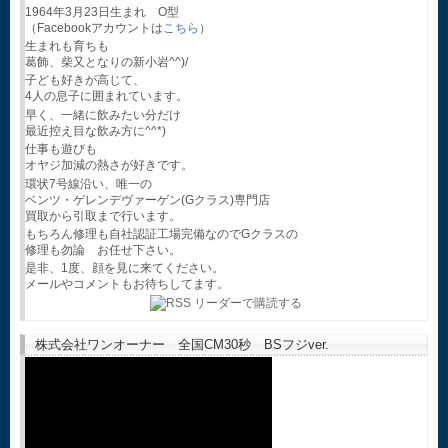
1964年3月23日生まれ O型
（Facebookアカウントは
こちら
）
生まれも育ちも
葛飾、柴又となりの新小岩^^)/
子ども好きが高じて、
4人の息子に囲まれています。
早く、一緒に飲みたい分だけ
最近控え目な飲み方に^^*)
仕事も遊びも
オヤジ加減の熱さが好きです。
環状7号線沿い、唯一の
ベンツ・ゲレンデヴァーゲン(Gクラス)専門店
買取から引取まで行います。
もちろん修理も自社認証工場完備なのでGクラスの
修理も勿論 お任せ下さい。
是非、1度、顔を見に来てください。
メールやコメントもお待ちしてます。
株式会社ワンオーナー 全国CM30秒 BSフジver.