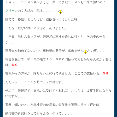
チョット ラーメン食べようと 座ってまだラーメンも出来て無いのに
グリーン
の２人組み 現る、、、、、
慌てて 移動しましたけど 昼飯食べようとした時
こんな 危ない目に２度ほど ありました。
本日 当社スタッフが、陸運局に車検を通しに行くと その中の一台
が、、
違反金を納めてないので、車検証の発行が、出来ません
との事、、、
報告を受けて 私「その場で１５，０００円払って何とかならんのか」答え
は、
ＮＧ
警察からの許可が 降りないと発行できません ここでの支払いも、
ＮＧ
んん～～ ここ１か月で、２件目です。
せめて 陸運局で、支払いは受けてくれれば こちらは ２度手間にならな
いですが、、、、
警察で聞いたところ車検証の使用者の委任状を警察に持って行けば
納付書の再発行をしてもらえる そうで、、、、