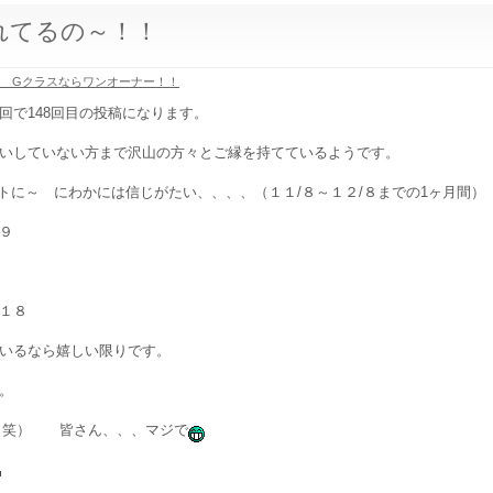
れてるの～！！
ツ Gクラスならワンオーナー！！
回で148回目の投稿になります。
いしていない方まで沢山の方々とご縁を持てているようです。
の数字がホントに～ にわかには信じがたい、、、、（１１/８～１２/８までの1ヶ月間）
９
１８
いるなら嬉しい限りです。
。
（笑） 皆さん、、、マジで