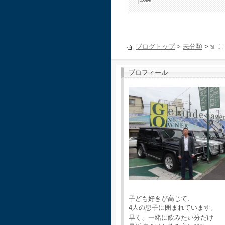
ブログトップ
>
未分類
>
こ
プロフィール
子ども好きが高じて、
4人の息子に囲まれています。
早く、一緒に飲みたい分だけ