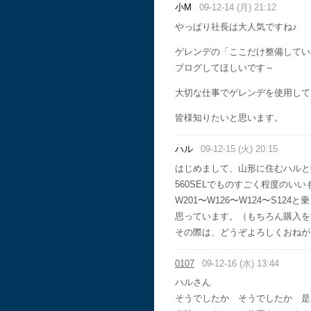
小M
09-12-14 (月) 21:12
やっぱり社長は大人気ですね♪
ゲレンデの「ここだけ整備してい
ブログしてほしいです～
大切な仕事でゲレンデを使用して
皆様知りたいと思います。
ハル
09-12-15 (火) 20:15
はじめまして、山形に住むハル
560SELでものすごく程度のい
W201〜W126〜W124〜S1
思っています。（もちろん購入を
その際は、どうぞよろしくお
0107
09-12-16 (水) 13:44
ハルさん
そうでしたか そうでしたか 是