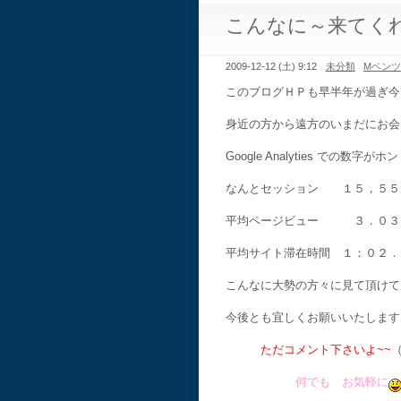
こんなに～来てく
2009-12-12 (土) 9:12
未分類
Mベン
このブログＨＰも早半年が過ぎ今
身近の方から遠方のいまだにお会
Google Analyties で
なんとセッション １５，５５
平均ページビュー ３．０３
平均サイト滞在時間 １：０２．
こんなに大勢の方々に見て頂けて
今後とも宜しくお願いいたします
ただコメント下さいよ~~
何でも お気軽に