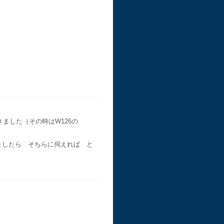
した（その時はW126の
ありましたら そちらに伺えれば と