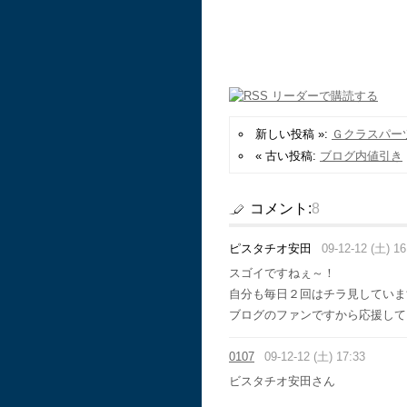
新しい投稿 »:
Ｇクラスパー
« 古い投稿:
ブログ内値引き
コメント:
8
ピスタチオ安田
09-12-12 (土) 16
スゴイですねぇ～！
自分も毎日２回はチラ見していま
ブログのファンですから応援して
0107
09-12-12 (土) 17:33
ビスタチオ安田さん