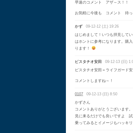
早速のコメント アザ～ス！！
お気軽に今後も コメント 待っ
かず
09-12-12 (土) 19:26
はじめまして！いつも拝見してい
はホントに参考になります。購入
ります！
ピスタチオ安田
09-12-13 (日) 1:
ピスタチオ安田＝ライフガード安
コメントしますね～！
0107
09-12-13 (日) 8:50
かずさん
コメントありがとうございます。
見に来るだけでも良いですよ 試
乗ってみるとイメージもハッキリ