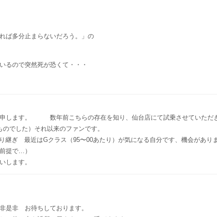
れば多分止まらないだろう。」の
いるので突然死が恐くて・・・
と申します。 数年前こちらの存在を知り、仙台店にて試乗させていただきま
いものでした）それ以来のファンです。
24と乗り継ぎ 最近はGクラス（95〜00あたり）が気になる自分です、機会が
前提で…）
ねがいします。
非是非 お待ちしております。