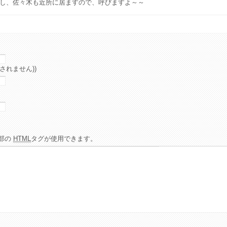
し、佐々木も近所に居ますので、呼びますよ～～
されません))
部の
HTML
タグが使用できます。