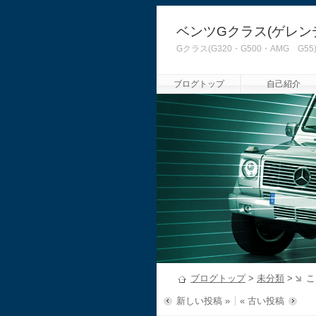
ベンツGクラス(ゲレン
Gクラス(G320・G500・AMG
ブログトップ
自己紹介
ブログトップ
>
未分類
>
こ
新しい投稿 »
« 古い投稿