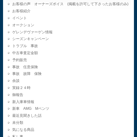
お客様の声 オーナーズボイス (掲載を許可して下さったお客様のみ)
お客様紹介
イベント
オークション
ゲレンデヴァーゲン情報
シーズンキャンペーン
トラブル 事故
中古車査定金額
予約販売
事故 任意保険
事故 故障 保険
余談
実録２４時
御報告
新入庫車情報
新車 AMG Mベンツ
最近見聞きした話
未分類
気になる商品
私し事