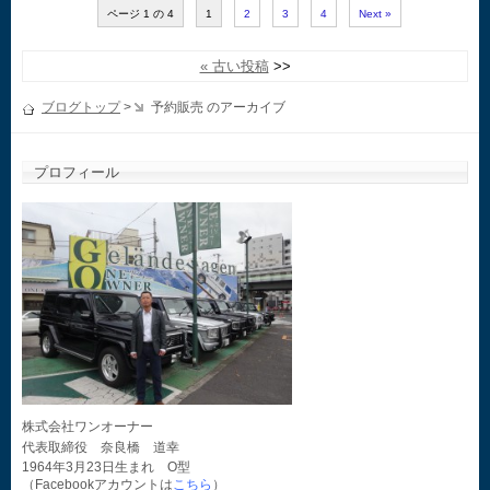
ページ 1 の 4
1
2
3
4
Next »
« 古い投稿
ブログトップ
>
予約販売 のアーカイブ
プロフィール
株式会社ワンオーナー
代表取締役 奈良橋 道幸
1964年3月23日生まれ O型
（Facebookアカウントは
こちら
）