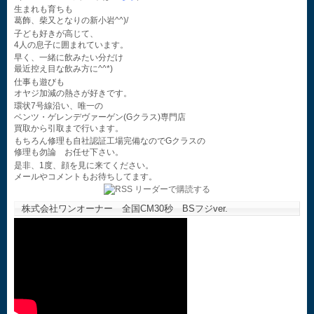
生まれも育ちも
葛飾、柴又となりの新小岩^^)/
子ども好きが高じて、
4人の息子に囲まれています。
早く、一緒に飲みたい分だけ
最近控え目な飲み方に^^*)
仕事も遊びも
オヤジ加減の熱さが好きです。
環状7号線沿い、唯一の
ベンツ・ゲレンデヴァーゲン(Gクラス)専門店
買取から引取まで行います。
もちろん修理も自社認証工場完備なのでGクラスの
修理も勿論 お任せ下さい。
是非、1度、顔を見に来てください。
メールやコメントもお待ちしてます。
株式会社ワンオーナー 全国CM30秒 BSフジver.