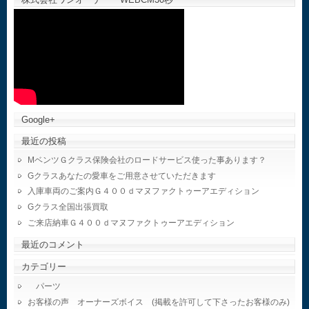
Google+
最近の投稿
MベンツＧクラス保険会社のロードサービス使った事あります？
Gクラスあなたの愛車をご用意させていただきます
入庫車両のご案内Ｇ４００ｄマヌファクトゥーアエディション
Gクラス全国出張買取
ご来店納車Ｇ４００ｄマヌファクトゥーアエディション
最近のコメント
カテゴリー
パーツ
お客様の声 オーナーズボイス (掲載を許可して下さったお客様のみ)