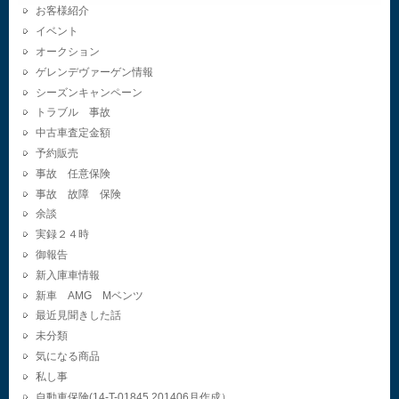
お客様紹介
イベント
オークション
ゲレンデヴァーゲン情報
シーズンキャンペーン
トラブル 事故
中古車査定金額
予約販売
事故 任意保険
事故 故障 保険
余談
実録２４時
御報告
新入庫車情報
新車 AMG Mベンツ
最近見聞きした話
未分類
気になる商品
私し事
自動車保険(14-T-01845.201406月作成）