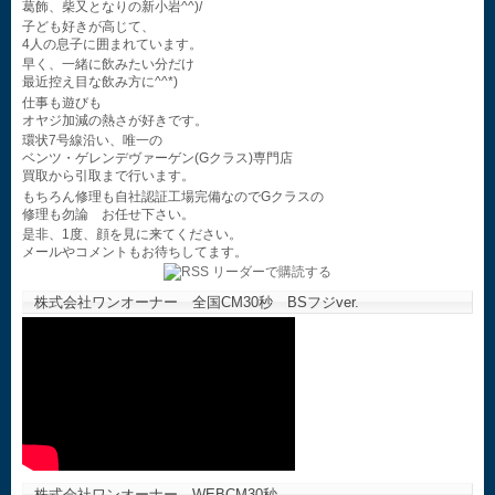
葛飾、柴又となりの新小岩^^)/
子ども好きが高じて、
4人の息子に囲まれています。
早く、一緒に飲みたい分だけ
最近控え目な飲み方に^^*)
仕事も遊びも
オヤジ加減の熱さが好きです。
環状7号線沿い、唯一の
ベンツ・ゲレンデヴァーゲン(Gクラス)専門店
買取から引取まで行います。
もちろん修理も自社認証工場完備なのでGクラスの
修理も勿論 お任せ下さい。
是非、1度、顔を見に来てください。
メールやコメントもお待ちしてます。
株式会社ワンオーナー 全国CM30秒 BSフジver.
株式会社ワンオーナー WEBCM30秒