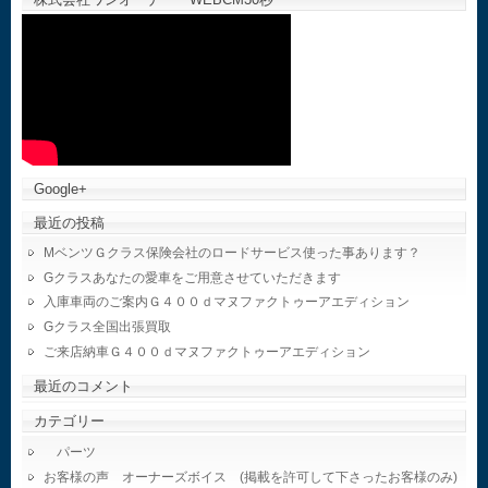
Google+
最近の投稿
MベンツＧクラス保険会社のロードサービス使った事あります？
Gクラスあなたの愛車をご用意させていただきます
入庫車両のご案内Ｇ４００ｄマヌファクトゥーアエディション
Gクラス全国出張買取
ご来店納車Ｇ４００ｄマヌファクトゥーアエディション
最近のコメント
カテゴリー
パーツ
お客様の声 オーナーズボイス (掲載を許可して下さったお客様のみ)