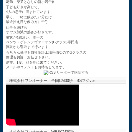
葛飾、柴又となりの新小岩^^)/
子ども好きが高じて、
4人の息子に囲まれています。
早く、一緒に飲みたい分だけ
最近控え目な飲み方に^^*)
仕事も遊びも
オヤジ加減の熱さが好きです。
環状7号線沿い、唯一の
ベンツ・ゲレンデヴァーゲン(Gクラス)専門店
買取から引取まで行います。
もちろん修理も自社認証工場完備なのでGクラスの
修理も勿論 お任せ下さい。
是非、1度、顔を見に来てください。
メールやコメントもお待ちしてます。
株式会社ワンオーナー 全国CM30秒 BSフジver.
株式会社ワンオーナー WEBCM30秒