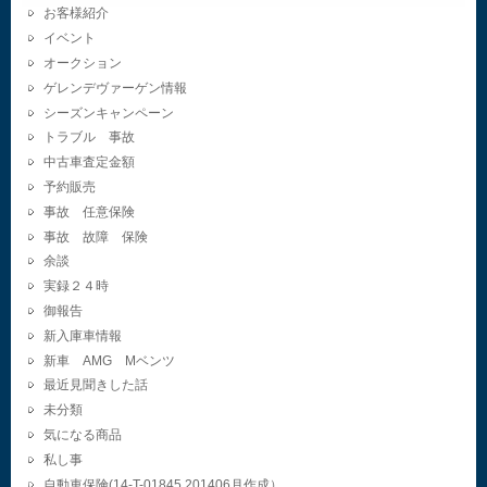
お客様紹介
イベント
オークション
ゲレンデヴァーゲン情報
シーズンキャンペーン
トラブル 事故
中古車査定金額
予約販売
事故 任意保険
事故 故障 保険
余談
実録２４時
御報告
新入庫車情報
新車 AMG Mベンツ
最近見聞きした話
未分類
気になる商品
私し事
自動車保険(14-T-01845.201406月作成）