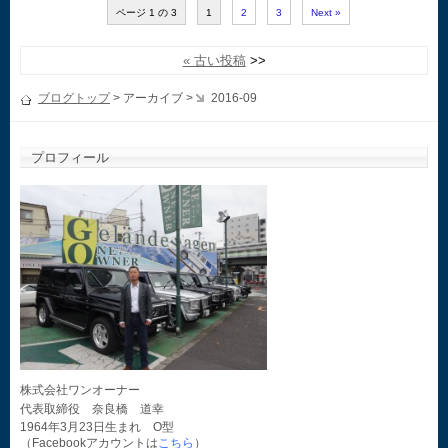
ページ 1 の 3
1
2
3
Next »
« 古い投稿
ブログトップ
> アーカイブ >
2016-09
プロフィール
株式会社ワンオーナー
代表取締役 奈良橋 道幸
1964年3月23日生まれ O型
（Facebookアカウントは
こちら
）