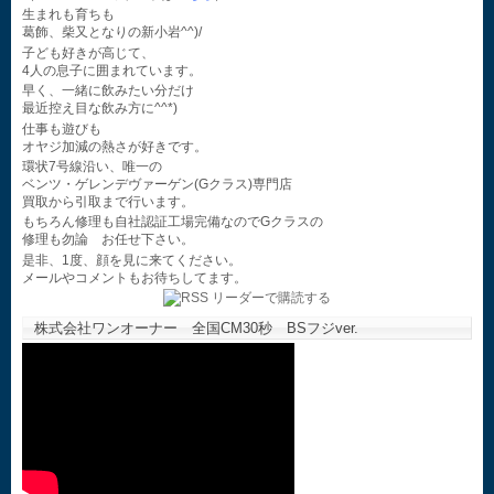
生まれも育ちも
葛飾、柴又となりの新小岩^^)/
子ども好きが高じて、
4人の息子に囲まれています。
早く、一緒に飲みたい分だけ
最近控え目な飲み方に^^*)
仕事も遊びも
オヤジ加減の熱さが好きです。
環状7号線沿い、唯一の
ベンツ・ゲレンデヴァーゲン(Gクラス)専門店
買取から引取まで行います。
もちろん修理も自社認証工場完備なのでGクラスの
修理も勿論 お任せ下さい。
是非、1度、顔を見に来てください。
メールやコメントもお待ちしてます。
株式会社ワンオーナー 全国CM30秒 BSフジver.