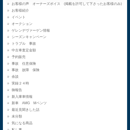
お客様の声 オーナーズボイス (掲載を許可して下さったお客様のみ)
お客様紹介
イベント
オークション
ゲレンデヴァーゲン情報
シーズンキャンペーン
トラブル 事故
中古車査定金額
予約販売
事故 任意保険
事故 故障 保険
余談
実録２４時
御報告
新入庫車情報
新車 AMG Mベンツ
最近見聞きした話
未分類
気になる商品
私し事