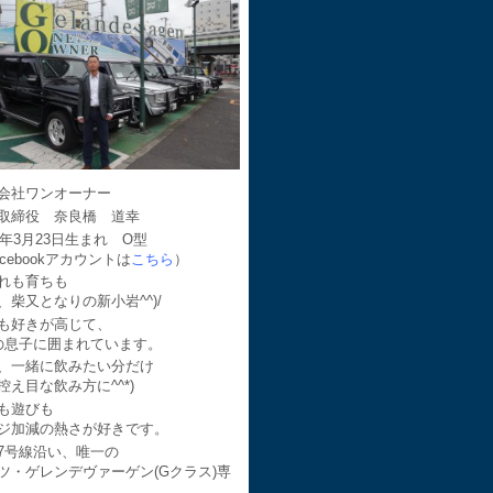
会社ワンオーナー
取締役 奈良橋 道幸
64年3月23日生まれ O型
acebookアカウントは
こちら
）
れも育ちも
、柴又となりの新小岩^^)/
も好きが高じて、
の息子に囲まれています。
、一緒に飲みたい分だけ
控え目な飲み方に^^*)
も遊びも
ジ加減の熱さが好きです。
7号線沿い、唯一の
ツ・ゲレンデヴァーゲン(Gクラス)専