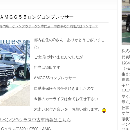
ＡＭＧＧ５５ロングコンプレッサー
専門店 ゲレンデヴァーゲン専門店 中古車の予約販売はワンオーナ
都内在住のOさん ありがとうございまし
た。
株式
代表
ご出演は叶いませんでしたが
19
担当は須田です
（F
生ま
AMGG55コンプレッサー
葛飾
子ど
自動車保険もお任せ頂きましたので
4人
早く
今後のカーライフは全てお任せ下さい
最近
仕事
末永いお付き合いを お願い致します。
オヤ
環状
スベンツGクラス中古車情報はこちら
ベン
Gクラス(G320・G500・AMG
門店