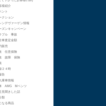
して下さったお客様のみ)
客様紹介
ベント
ークション
レンデヴァーゲン情報
ーズンキャンペーン
ラブル 事故
古車査定金額
約販売
故 任意保険
故 故障 保険
談
録２４時
報告
入庫車情報
車 AMG Mベンツ
近見聞きした話
分類
になる商品