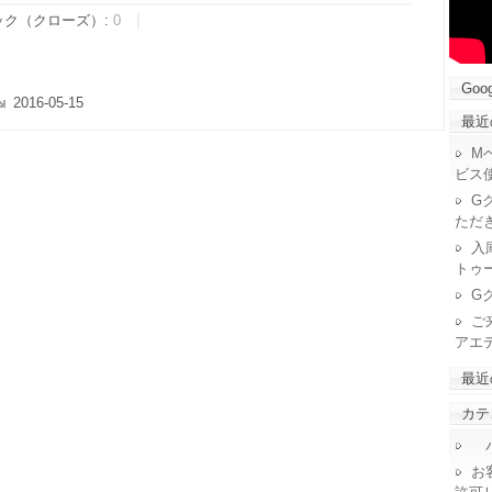
ック（クローズ）:
0
Goog
2016-05-15
最近
M
ビス
G
ただ
入
トゥ
G
ご
アエ
最近
カテ
パ
お