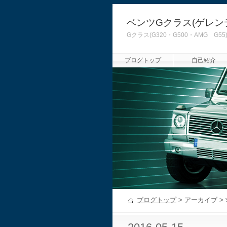
ベンツGクラス(ゲレン
Gクラス(G320・G500・AMG
ブログトップ
自己紹介
ブログトップ
> アーカイブ >