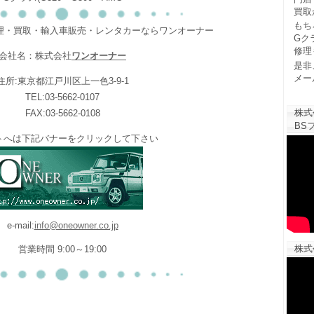
買取
もち
修理・買取・輸入車販売・レンタカーならワンオーナー
Gク
修理
会社名：株式会社
ワンオーナー
是非
メー
住所:東京都江戸川区上一色3-9-1
TEL:03-5662-0107
株式
FAX:03-5662-0108
BSフ
トへは下記バナーをクリックして下さい
e-mail:
info@oneowner.co.jp
株式
営業時間 9:00～19:00