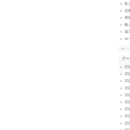
私
自動
車
輸
遠
Ｍ
–
アー
20
20
20
20
20
20
20
20
20