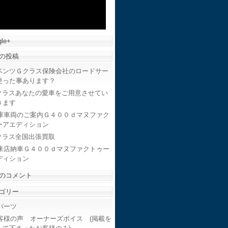
le+
の投稿
ベンツＧクラス保険会社のロードサー
使った事あります？
クラスあなたの愛車をご用意させてい
きます
庫車両のご案内Ｇ４００ｄマヌファク
ーアエディション
クラス全国出張買取
来店納車Ｇ４００ｄマヌファクトゥー
ディション
のコメント
ゴリー
ーツ
客様の声 オーナーズボイス (掲載を