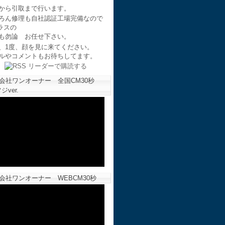
から引取まで行います。
ろん修理も自社認証工場完備なので
ラスの
も勿論 お任せ下さい。
、1度、顔を見に来てください。
ルやコメントもお待ちしてます。
会社ワンオーナー 全国CM30秒
ジver.
会社ワンオーナー WEBCM30秒