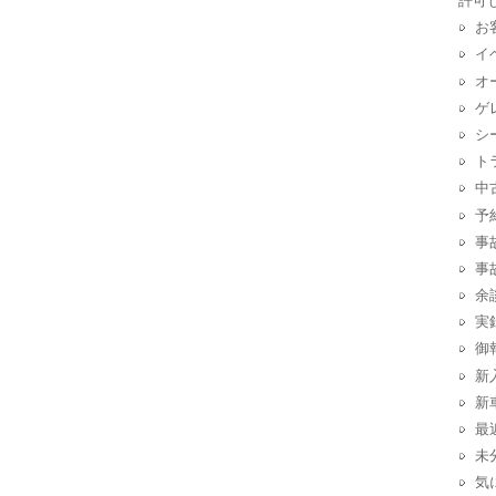
許可
お
イ
オ
ゲ
シ
ト
中
予
事
事
余
実
御
新
新
最
未
気