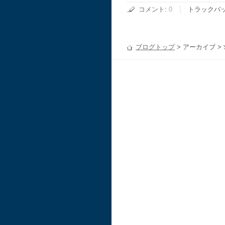
コメント
:
0
トラックバ
ブログトップ
> アーカイブ >