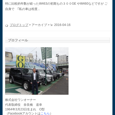
特に比較的年数が経ったW463の初期もの３００GE やW460などですが ご
自身で ｢私の車は程度...
ブログトップ
> アーカイブ >
2016-04-16
プロフィール
株式会社ワンオーナー
代表取締役 奈良橋 道幸
1964年3月23日生まれ O型
（Facebookアカウントは
こちら
）