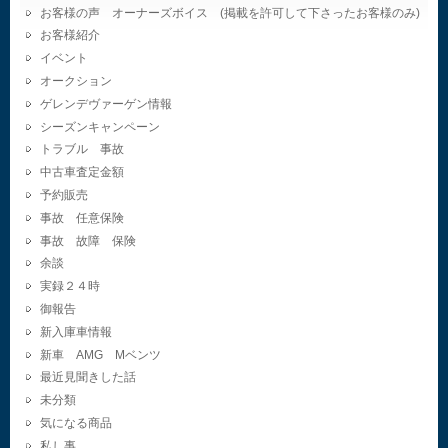
お客様の声 オーナーズボイス (掲載を許可して下さったお客様のみ)
お客様紹介
イベント
オークション
ゲレンデヴァーゲン情報
シーズンキャンペーン
トラブル 事故
中古車査定金額
予約販売
事故 任意保険
事故 故障 保険
余談
実録２４時
御報告
新入庫車情報
新車 AMG Mベンツ
最近見聞きした話
未分類
気になる商品
私し事