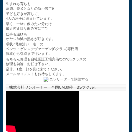
生まれも育ちも
葛飾、柴又となりの新小岩^^)/
子ども好きが高じて、
4人の息子に囲まれています。
早く、一緒に飲みたい分だけ
最近控え目な飲み方に^^*)
仕事も遊びも
オヤジ加減の熱さが好きです。
環状7号線沿い、唯一の
ベンツ・ゲレンデヴァーゲン(Gクラス)専門店
買取から引取まで行います。
もちろん修理も自社認証工場完備なのでGクラスの
修理も勿論 お任せ下さい。
是非、1度、顔を見に来てください。
メールやコメントもお待ちしてます。
株式会社ワンオーナー 全国CM30秒 BSフジver.