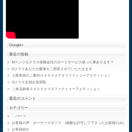
Google+
最近の投稿
MベンツＧクラス保険会社のロードサービス使った事あります？
Gクラスあなたの愛車をご用意させていただきます
入庫車両のご案内Ｇ４００ｄマヌファクトゥーアエディション
Gクラス全国出張買取
ご来店納車Ｇ４００ｄマヌファクトゥーアエディション
最近のコメント
カテゴリー
パーツ
お客様の声 オーナーズボイス (掲載を許可して下さったお客様のみ)
お客様紹介