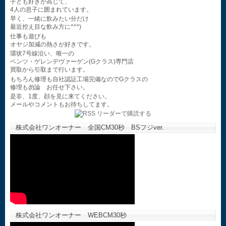
子ども好きが高じて、
4人の息子に囲まれています。
早く、一緒に飲みたい分だけ
最近控え目な飲み方に^^*)
仕事も遊びも
オヤジ加減の熱さが好きです。
環状7号線沿い、唯一の
ベンツ・ゲレンデヴァーゲン(Gクラス)専門店
買取から引取まで行います。
もちろん修理も自社認証工場完備なのでGクラスの
修理も勿論 お任せ下さい。
是非、1度、顔を見に来てください。
メールやコメントもお待ちしてます。
株式会社ワンオーナー 全国CM30秒 BSフジver.
株式会社ワンオーナー WEBCM30秒