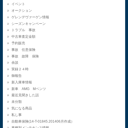
イベント
オークション
ゲレンデヴァーゲン情報
シーズンキャンペーン
トラブル 事故
中古車査定金額
予約販売
事故 任意保険
事故 故障 保険
余談
実録２４時
御報告
新入庫車情報
新車 AMG Mベンツ
最近見聞きした話
未分類
気になる商品
私し事
自動車保険(14-T-01845.201406月作成）
車種別メンテナンス情報