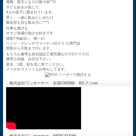
葛飾、柴又となりの新小岩^^)/
子ども好きが高じて、
4人の息子に囲まれています。
早く、一緒に飲みたい分だけ
最近控え目な飲み方に^^*)
仕事も遊びも
オヤジ加減の熱さが好きです。
環状7号線沿い、唯一の
ベンツ・ゲレンデヴァーゲン(Gクラス)専門店
買取から引取まで行います。
もちろん修理も自社認証工場完備なのでGクラスの
修理も勿論 お任せ下さい。
是非、1度、顔を見に来てください。
メールやコメントもお待ちしてます。
株式会社ワンオーナー 全国CM30秒 BSフジver.
株式会社ワンオーナー WEBCM30秒