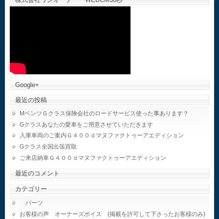
Google+
最近の投稿
MベンツＧクラス保険会社のロードサービス使った事あります？
Gクラスあなたの愛車をご用意させていただきます
入庫車両のご案内Ｇ４００ｄマヌファクトゥーアエディション
Gクラス全国出張買取
ご来店納車Ｇ４００ｄマヌファクトゥーアエディション
最近のコメント
カテゴリー
パーツ
お客様の声 オーナーズボイス (掲載を許可して下さったお客様のみ)