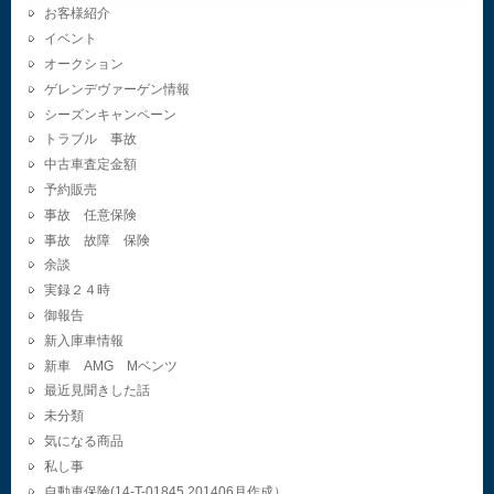
お客様紹介
イベント
オークション
ゲレンデヴァーゲン情報
シーズンキャンペーン
トラブル 事故
中古車査定金額
予約販売
事故 任意保険
事故 故障 保険
余談
実録２４時
御報告
新入庫車情報
新車 AMG Mベンツ
最近見聞きした話
未分類
気になる商品
私し事
自動車保険(14-T-01845.201406月作成）