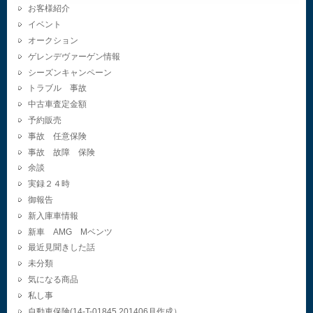
お客様紹介
イベント
オークション
ゲレンデヴァーゲン情報
シーズンキャンペーン
トラブル 事故
中古車査定金額
予約販売
事故 任意保険
事故 故障 保険
余談
実録２４時
御報告
新入庫車情報
新車 AMG Mベンツ
最近見聞きした話
未分類
気になる商品
私し事
自動車保険(14-T-01845.201406月作成）