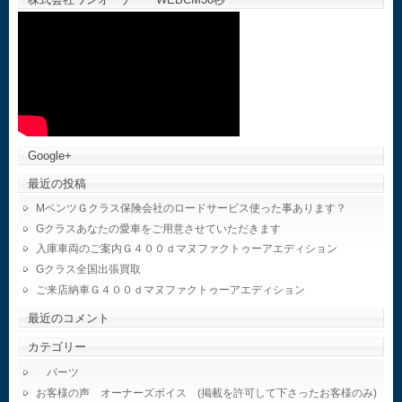
Google+
最近の投稿
MベンツＧクラス保険会社のロードサービス使った事あります？
Gクラスあなたの愛車をご用意させていただきます
入庫車両のご案内Ｇ４００ｄマヌファクトゥーアエディション
Gクラス全国出張買取
ご来店納車Ｇ４００ｄマヌファクトゥーアエディション
最近のコメント
カテゴリー
パーツ
お客様の声 オーナーズボイス (掲載を許可して下さったお客様のみ)