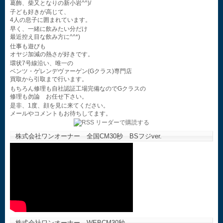
葛飾、柴又となりの新小岩^^)/
子ども好きが高じて、
4人の息子に囲まれています。
早く、一緒に飲みたい分だけ
最近控え目な飲み方に^^*)
仕事も遊びも
オヤジ加減の熱さが好きです。
環状7号線沿い、唯一の
ベンツ・ゲレンデヴァーゲン(Gクラス)専門店
買取から引取まで行います。
もちろん修理も自社認証工場完備なのでGクラスの
修理も勿論 お任せ下さい。
是非、1度、顔を見に来てください。
メールやコメントもお待ちしてます。
株式会社ワンオーナー 全国CM30秒 BSフジver.
株式会社ワンオーナー WEBCM30秒