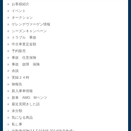
お客様紹介
イベント
オークション
ゲレンデヴァーゲン情報
シーズンキャンペーン
トラブル 事故
中古車査定金額
予約販売
事故 任意保険
事故 故障 保険
余談
実録２４時
御報告
新入庫車情報
新車 AMG Mベンツ
最近見聞きした話
未分類
気になる商品
私し事
自動車保険(14-T-01845.201406月作成）