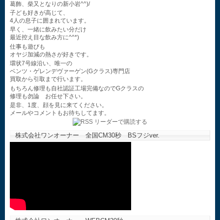
葛飾、柴又となりの新小岩^^)/
子ども好きが高じて、
4人の息子に囲まれています。
早く、一緒に飲みたい分だけ
最近控え目な飲み方に^^*)
仕事も遊びも
オヤジ加減の熱さが好きです。
環状7号線沿い、唯一の
ベンツ・ゲレンデヴァーゲン(Gクラス)専門店
買取から引取まで行います。
もちろん修理も自社認証工場完備なのでGクラスの
修理も勿論 お任せ下さい。
是非、1度、顔を見に来てください。
メールやコメントもお待ちしてます。
株式会社ワンオーナー 全国CM30秒 BSフジver.