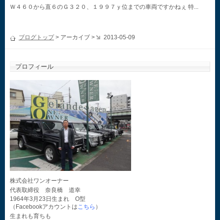
Ｗ４６０から直６のＧ３２０、１９９７ｙ位までの車両ですかねぇ 特...
ブログトップ
> アーカイブ >
2013-05-09
プロフィール
株式会社ワンオーナー
代表取締役 奈良橋 道幸
1964年3月23日生まれ O型
（Facebookアカウントは
こちら
）
生まれも育ちも