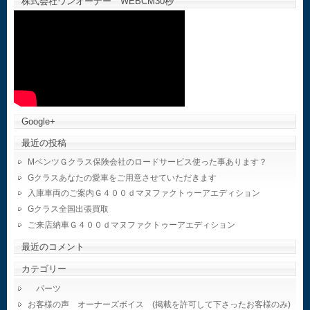
株式会社ワンオーナー WEBCM30秒
Google+
最近の投稿
MベンツＧクラス保険会社のロードサービス使った事あります？
Gクラスあなたの愛車をご用意させていただきます
入庫車両のご案内Ｇ４００ｄマヌファクトゥーアエディション
Gクラス全国出張買取
ご来店納車Ｇ４００ｄマヌファクトゥーアエディション
最近のコメント
カテゴリー
パーツ
お客様の声 オーナーズボイス (掲載を許可して下さったお客様のみ)