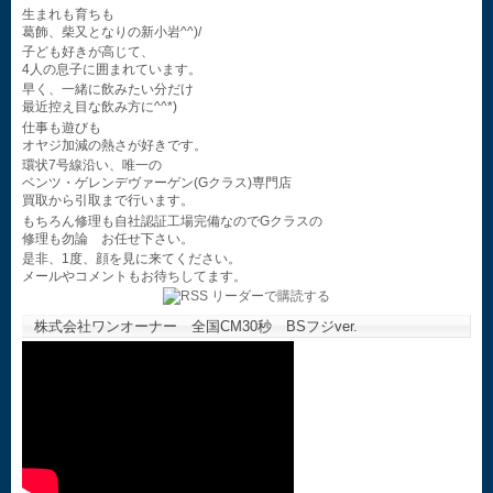
生まれも育ちも
葛飾、柴又となりの新小岩^^)/
子ども好きが高じて、
4人の息子に囲まれています。
早く、一緒に飲みたい分だけ
最近控え目な飲み方に^^*)
仕事も遊びも
オヤジ加減の熱さが好きです。
環状7号線沿い、唯一の
ベンツ・ゲレンデヴァーゲン(Gクラス)専門店
買取から引取まで行います。
もちろん修理も自社認証工場完備なのでGクラスの
修理も勿論 お任せ下さい。
是非、1度、顔を見に来てください。
メールやコメントもお待ちしてます。
株式会社ワンオーナー 全国CM30秒 BSフジver.