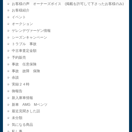
お客様の声 オーナーズボイス (掲載を許可して下さったお客様のみ)
お客様紹介
イベント
オークション
ゲレンデヴァーゲン情報
シーズンキャンペーン
トラブル 事故
中古車査定金額
予約販売
事故 任意保険
事故 故障 保険
余談
実録２４時
御報告
新入庫車情報
新車 AMG Mベンツ
最近見聞きした話
未分類
気になる商品
私し事