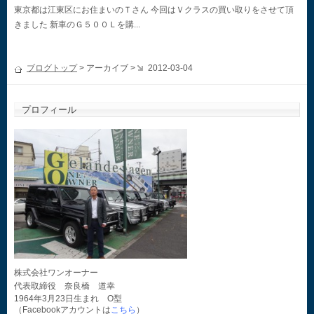
東京都は江東区にお住まいのＴさん 今回はＶクラスの買い取りをさせて頂
きました 新車のＧ５００Ｌを購...
ブログトップ
> アーカイブ >
2012-03-04
プロフィール
株式会社ワンオーナー
代表取締役 奈良橋 道幸
1964年3月23日生まれ O型
（Facebookアカウントは
こちら
）