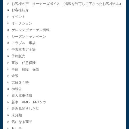
お客様の声 オーナーズボイス (掲載を許可して下さったお客様のみ)
お客様紹介
イベント
オークション
ゲレンデヴァーゲン情報
シーズンキャンペーン
トラブル 事故
中古車査定金額
予約販売
事故 任意保険
事故 故障 保険
余談
実録２４時
御報告
新入庫車情報
新車 AMG Mベンツ
最近見聞きした話
未分類
気になる商品
私し事