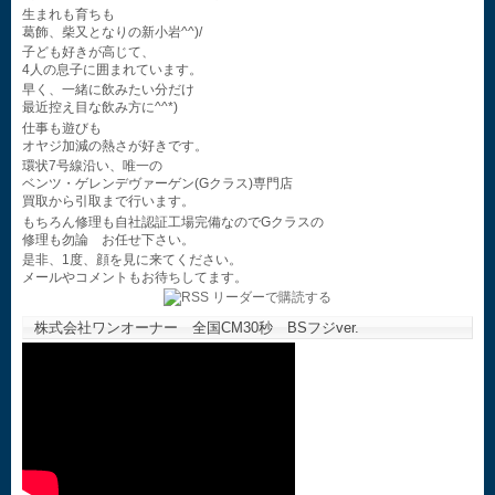
生まれも育ちも
葛飾、柴又となりの新小岩^^)/
子ども好きが高じて、
4人の息子に囲まれています。
早く、一緒に飲みたい分だけ
最近控え目な飲み方に^^*)
仕事も遊びも
オヤジ加減の熱さが好きです。
環状7号線沿い、唯一の
ベンツ・ゲレンデヴァーゲン(Gクラス)専門店
買取から引取まで行います。
もちろん修理も自社認証工場完備なのでGクラスの
修理も勿論 お任せ下さい。
是非、1度、顔を見に来てください。
メールやコメントもお待ちしてます。
株式会社ワンオーナー 全国CM30秒 BSフジver.