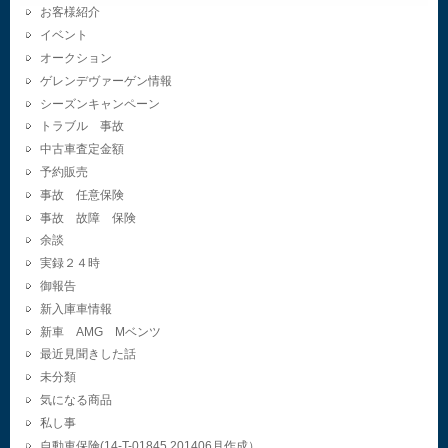
お客様紹介
イベント
オークション
ゲレンデヴァーゲン情報
シーズンキャンペーン
トラブル 事故
中古車査定金額
予約販売
事故 任意保険
事故 故障 保険
余談
実録２４時
御報告
新入庫車情報
新車 AMG Mベンツ
最近見聞きした話
未分類
気になる商品
私し事
自動車保険(14-T-01845.201406月作成）