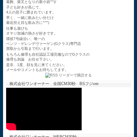
葛飾、柴又となりの新小岩^^)/
子ども好きが高じて、
4人の息子に囲まれています。
早く、一緒に飲みたい分だけ
最近控え目な飲み方に^^*)
仕事も遊びも
オヤジ加減の熱さが好きです。
環状7号線沿い、唯一の
ベンツ・ゲレンデヴァーゲン(Gクラス)専門店
買取から引取まで行います。
もちろん修理も自社認証工場完備なのでGクラスの
修理も勿論 お任せ下さい。
是非、1度、顔を見に来てください。
メールやコメントもお待ちしてます。
株式会社ワンオーナー 全国CM30秒 BSフジver.
株式会社ワンオーナー WEBCM30秒