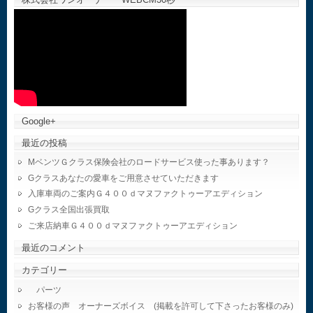
Google+
最近の投稿
MベンツＧクラス保険会社のロードサービス使った事あります？
Gクラスあなたの愛車をご用意させていただきます
入庫車両のご案内Ｇ４００ｄマヌファクトゥーアエディション
Gクラス全国出張買取
ご来店納車Ｇ４００ｄマヌファクトゥーアエディション
最近のコメント
カテゴリー
パーツ
お客様の声 オーナーズボイス (掲載を許可して下さったお客様のみ)