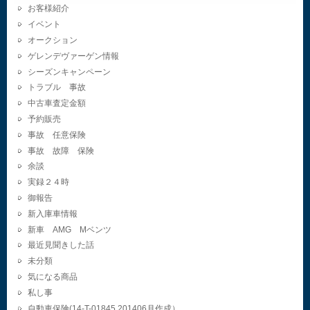
お客様紹介
イベント
オークション
ゲレンデヴァーゲン情報
シーズンキャンペーン
トラブル 事故
中古車査定金額
予約販売
事故 任意保険
事故 故障 保険
余談
実録２４時
御報告
新入庫車情報
新車 AMG Mベンツ
最近見聞きした話
未分類
気になる商品
私し事
自動車保険(14-T-01845.201406月作成）