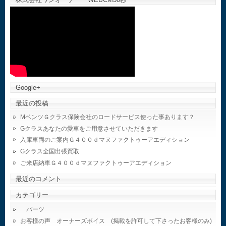
Google+
最近の投稿
MベンツＧクラス保険会社のロードサービス使った事あります？
Gクラスあなたの愛車をご用意させていただきます
入庫車両のご案内Ｇ４００ｄマヌファクトゥーアエディション
Gクラス全国出張買取
ご来店納車Ｇ４００ｄマヌファクトゥーアエディション
最近のコメント
カテゴリー
パーツ
お客様の声 オーナーズボイス (掲載を許可して下さったお客様のみ)