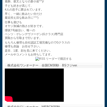
葛飾、柴又となりの新小岩^^)/
子ども好きが高じて、
4人の息子に囲まれています。
早く、一緒に飲みたい分だけ
最近控え目な飲み方に^^*)
仕事も遊びも
オヤジ加減の熱さが好きです。
環状7号線沿い、唯一の
ベンツ・ゲレンデヴァーゲン(Gクラス)専門店
買取から引取まで行います。
もちろん修理も自社認証工場完備なのでGクラスの
修理も勿論 お任せ下さい。
是非、1度、顔を見に来てください。
メールやコメントもお待ちしてます。
株式会社ワンオーナー 全国CM30秒 BSフジver.
株式会社ワンオーナー WEBCM30秒