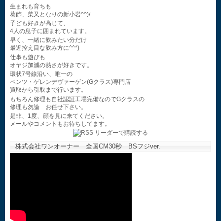
生まれも育ちも
葛飾、柴又となりの新小岩^^)/
子ども好きが高じて、
4人の息子に囲まれています。
早く、一緒に飲みたい分だけ
最近控え目な飲み方に^^*)
仕事も遊びも
オヤジ加減の熱さが好きです。
環状7号線沿い、唯一の
ベンツ・ゲレンデヴァーゲン(Gクラス)専門店
買取から引取まで行います。
もちろん修理も自社認証工場完備なのでGクラスの
修理も勿論 お任せ下さい。
是非、1度、顔を見に来てください。
メールやコメントもお待ちしてます。
株式会社ワンオーナー 全国CM30秒 BSフジver.