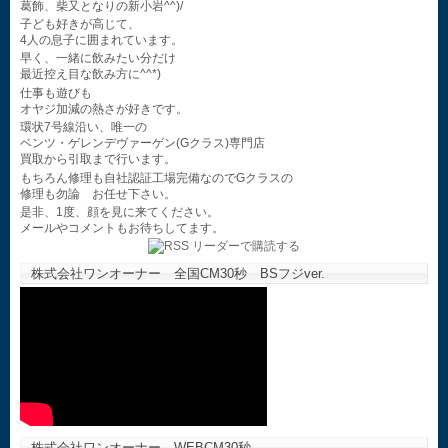
葛飾、柴又となりの新小岩^^)/
子ども好きが高じて、
4人の息子に囲まれています。
早く、一緒に飲みたい分だけ
最近控え目な飲み方に^^*)
仕事も遊びも
オヤジ加減の熱さが好きです。
環状7号線沿い、唯一の
ベンツ・ゲレンデヴァーゲン(Gクラス)専門店
買取から引取まで行います。
もちろん修理も自社認証工場完備なのでGクラスの
修理も勿論 お任せ下さい。
是非、1度、顔を見に来てください。
メールやコメントもお待ちしてます。
株式会社ワンオーナー 全国CM30秒 BSフジver.
株式会社ワンオーナー WEBCM30秒