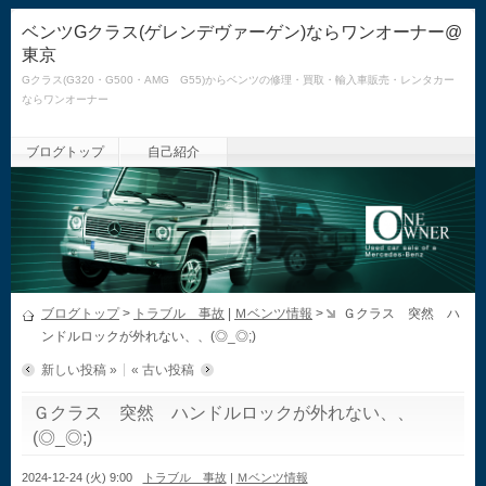
ベンツGクラス(ゲレンデヴァーゲン)ならワンオーナー@
東京
Gクラス(G320・G500・AMG G55)からベンツの修理・買取・輸入車販売・レンタカー
ならワンオーナー
ブログトップ
自己紹介
ブログトップ
>
トラブル 事故
|
Ｍベンツ情報
>
Ｇクラス 突然 ハ
ンドルロックが外れない、、(◎_◎;)
新しい投稿 »
« 古い投稿
Ｇクラス 突然 ハンドルロックが外れない、、
(◎_◎;)
2024-12-24 (火) 9:00
トラブル 事故
|
Ｍベンツ情報