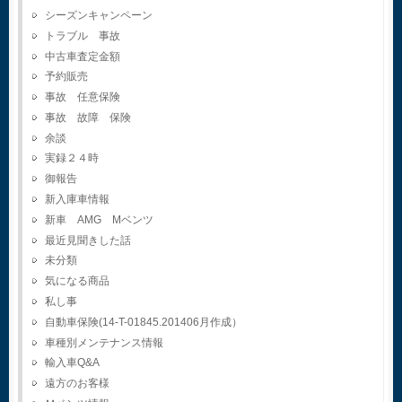
シーズンキャンペーン
トラブル 事故
中古車査定金額
予約販売
事故 任意保険
事故 故障 保険
余談
実録２４時
御報告
新入庫車情報
新車 AMG Mベンツ
最近見聞きした話
未分類
気になる商品
私し事
自動車保険(14-T-01845.201406月作成）
車種別メンテナンス情報
輸入車Q&A
遠方のお客様