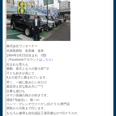
株式会社ワンオーナー
代表取締役 奈良橋 道幸
1964年3月23日生まれ O型
（Facebookアカウントは
こちら
）
生まれも育ちも
葛飾、柴又となりの新小岩^^)/
子ども好きが高じて、
4人の息子に囲まれています。
早く、一緒に飲みたい分だけ
最近控え目な飲み方に^^*)
仕事も遊びも
オヤジ加減の熱さが好きです。
環状7号線沿い、唯一の
ベンツ・ゲレンデヴァーゲン(Gクラス)専門店
買取から引取まで行います。
もちろん修理も自社認証工場完備なのでGクラスの