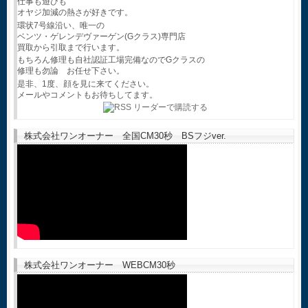
仕事も遊びも
オヤジ加減の熱さが好きです。
環状7号線沿い、唯一の
ベンツ・ゲレンデヴァーゲン(Gクラス)専門店
買取から引取まで行います。
もちろん修理も自社認証工場完備なのでGクラスの
修理も勿論 お任せ下さい。
是非、1度、顔を見に来てください。
メールやコメントもお待ちしてます。
株式会社ワンオーナー 全国CM30秒 BSフジver.
株式会社ワンオーナー WEBCM30秒