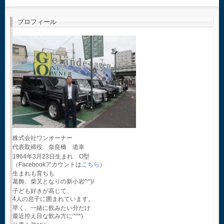
プロフィール
株式会社ワンオーナー
代表取締役 奈良橋 道幸
1964年3月23日生まれ O型
（Facebookアカウントは
こちら
）
生まれも育ちも
葛飾、柴又となりの新小岩^^)/
子ども好きが高じて、
4人の息子に囲まれています。
早く、一緒に飲みたい分だけ
最近控え目な飲み方に^^*)