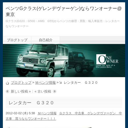
ベンツGクラス(ゲレンデヴァーゲン)ならワンオーナー@
東京
Gクラス(G320・G500・AMG G55)からベンツの修理・買取・輸入車販売・レンタカー
ならワンオーナー
ブログトップ
自己紹介
ブログトップ
>
Ｍベンツ情報
>
レンタカー Ｇ３２０
新しい投稿 »
« 古い投稿
レンタカー Ｇ３２０
2012-02-02 (木) 5:38
Ｍベンツ情報
Ｇクラス 中古車 ゲレンデヴァーゲン 中
古車 買うならワンオーナー！！！