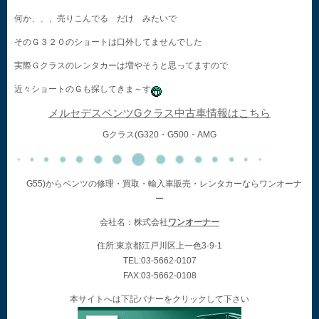
何か、、、売りこんでる だけ みたいで
そのＧ３２０のショートは口外してませんでした
実際Ｇクラスのレンタカーは増やそうと思ってますので
近々ショートのＧも探してきま～す
メルセデスベンツGクラス中古車情報はこちら
Gクラス(G320・G500・AMG
G55)からベンツの修理・買取・輸入車販売・レンタカーならワンオーナ
ー
会社名：株式会社
ワンオーナー
住所:東京都江戸川区上一色3-9-1
TEL:03-5662-0107
FAX:03-5662-0108
本サイトへは下記バナーをクリックして下さい