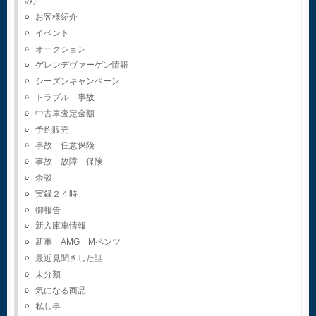
み)
お客様紹介
イベント
オークション
ゲレンデヴァーゲン情報
シーズンキャンペーン
トラブル 事故
中古車査定金額
予約販売
事故 任意保険
事故 故障 保険
余談
実録２４時
御報告
新入庫車情報
新車 AMG Mベンツ
最近見聞きした話
未分類
気になる商品
私し事