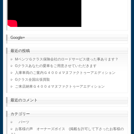
Google+
最近の投稿
MベンツＧクラス保険会社のロードサービス使った事あります？
Gクラスあなたの愛車をご用意させていただきます
入庫車両のご案内Ｇ４００ｄマヌファクトゥーアエディション
Gクラス全国出張買取
ご来店納車Ｇ４００ｄマヌファクトゥーアエディション
最近のコメント
カテゴリー
パーツ
お客様の声 オーナーズボイス (掲載を許可して下さったお客様の