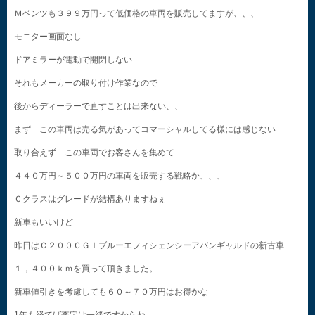
Ｍベンツも３９９万円って低価格の車両を販売してますが、、、
モニター画面なし
ドアミラーが電動で開閉しない
それもメーカーの取り付け作業なので
後からディーラーで直すことは出来ない、、
まず この車両は売る気があってコマーシャルしてる様には感じない
取り合えず この車両でお客さんを集めて
４４０万円～５００万円の車両を販売する戦略か、、、
Ｃクラスはグレードが結構ありますねぇ
新車もいいけど
昨日はＣ２００ＣＧＩブルーエフィシェンシーアバンギャルドの新古車
１，４００ｋｍを買って頂きました。
新車値引きを考慮しても６０～７０万円はお得かな