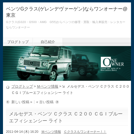
ベンツGクラス(ゲレンデヴァーゲン)ならワンオーナー@
東京
Gクラス(G320・G500・AMG G55)からベンツの修理・買取・輸入車販売・レンタカー
ならワンオーナー
ブログトップ
自己紹介
ブログトップ
>
Ｍベンツ情報
>
メルセデス・ベンツ Ｃクラス Ｃ２００
ＣＧＩブルーエフィシェンシー ライト
新しい投稿 »
« 古い投稿
メルセデス・ベンツ Ｃクラス Ｃ２００ ＣＧＩブルー
エフィシェンシー ライト
2011-04-14 (木) 16:20
Ｍベンツ情報
Ｃクラスもワンオーナー！！