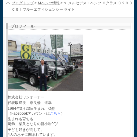
ブログトップ
>
Ｍベンツ情報
>
メルセデス・ベンツ Ｃクラス Ｃ２００
ＣＧＩブルーエフィシェンシー ライト
プロフィール
株式会社ワンオーナー
代表取締役 奈良橋 道幸
1964年3月23日生まれ O型
（Facebookアカウントは
こちら
）
生まれも育ちも
葛飾、柴又となりの新小岩^^)/
子ども好きが高じて、
4人の息子に囲まれています。