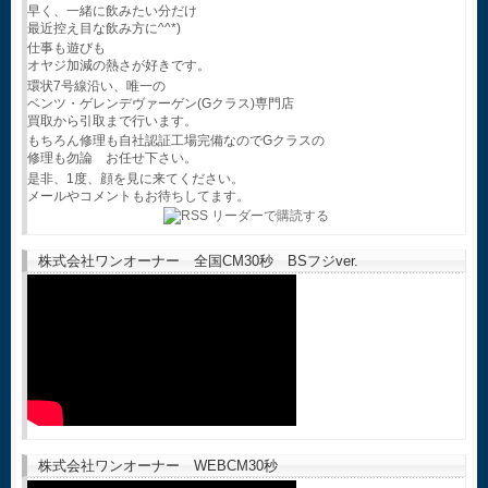
早く、一緒に飲みたい分だけ
最近控え目な飲み方に^^*)
仕事も遊びも
オヤジ加減の熱さが好きです。
環状7号線沿い、唯一の
ベンツ・ゲレンデヴァーゲン(Gクラス)専門店
買取から引取まで行います。
もちろん修理も自社認証工場完備なのでGクラスの
修理も勿論 お任せ下さい。
是非、1度、顔を見に来てください。
メールやコメントもお待ちしてます。
株式会社ワンオーナー 全国CM30秒 BSフジver.
株式会社ワンオーナー WEBCM30秒