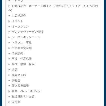
パーツ
お客様の声 オーナーズボイス (掲載を許可して下さったお客様の
み)
お客様紹介
イベント
オークション
ゲレンデヴァーゲン情報
シーズンキャンペーン
トラブル 事故
中古車査定金額
予約販売
事故 任意保険
事故 故障 保険
余談
実録２４時
御報告
新入庫車情報
新車 AMG Mベンツ
最近見聞きした話
未分類