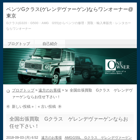
ベンツGクラス(ゲレンデヴァーゲン)ならワンオーナー@
東京
Gクラス(G320・G500・AMG G55)からベンツの修理・買取・輸入車販売・レンタカー
ならワンオーナー
ブログトップ
自己紹介
ブログトップ
>
遠方のお客様
>
全国出張買取 Gクラス ゲレンデヴ
ァーゲンならお任せ下さい！
新しい投稿 »
« 古い投稿
全国出張買取 Gクラス ゲレンデヴァーゲンならお
任せ下さい！
2018-09-03 (月) 6:52
遠方のお客様
AMGG55L Gクラス ゲレンデヴァーゲン