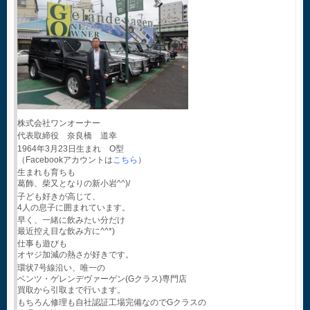
株式会社ワンオーナー
代表取締役 奈良橋 道幸
1964年3月23日生まれ O型
（Facebookアカウントは
こちら
）
生まれも育ちも
葛飾、柴又となりの新小岩^^)/
子ども好きが高じて、
4人の息子に囲まれています。
早く、一緒に飲みたい分だけ
最近控え目な飲み方に^^*)
仕事も遊びも
オヤジ加減の熱さが好きです。
環状7号線沿い、唯一の
ベンツ・ゲレンデヴァーゲン(Gクラス)専門店
買取から引取まで行います。
もちろん修理も自社認証工場完備なのでGクラスの