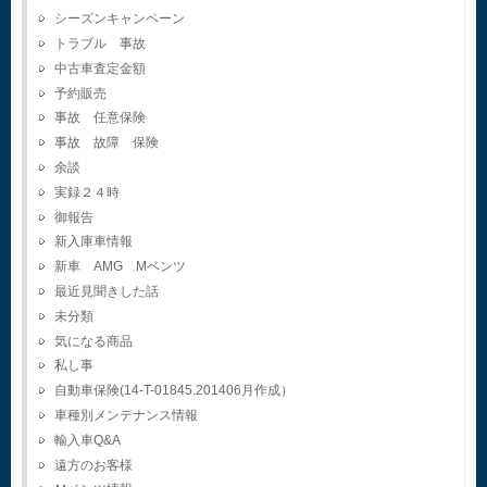
シーズンキャンペーン
トラブル 事故
中古車査定金額
予約販売
事故 任意保険
事故 故障 保険
余談
実録２４時
御報告
新入庫車情報
新車 AMG Mベンツ
最近見聞きした話
未分類
気になる商品
私し事
自動車保険(14-T-01845.201406月作成）
車種別メンテナンス情報
輸入車Q&A
遠方のお客様