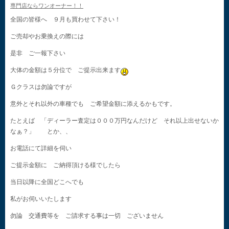
専門店ならワンオーナー！！
全国の皆様へ ９月も買わせて下さい！
ご売却やお乗換えの際には
是非 ご一報下さい
大体の金額は５分位で ご提示出来ます
Ｇクラスは勿論ですが
意外とそれ以外の車種でも ご希望金額に添えるかもです。
たとえば 「ディーラー査定は０００万円なんだけど それ以上出せないか
なぁ？」 とか、、
お電話にて詳細を伺い
ご提示金額に ご納得頂ける様でしたら
当日以降に全国どこへでも
私がお伺いいたします
勿論 交通費等を ご請求する事は一切 ございません