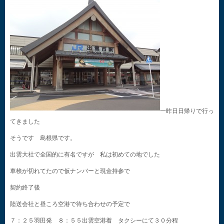
一昨日日帰りで行っ
てきました
そうです 島根県です。
出雲大社で全国的に有名ですが 私は初めての地でした
車検が切れてたので仮ナンバーと現金持参で
契約終了後
陸送会社と昼ころ空港で待ち合わせの予定で
７：２５羽田発 ８：５５出雲空港着 タクシーにて３０分程