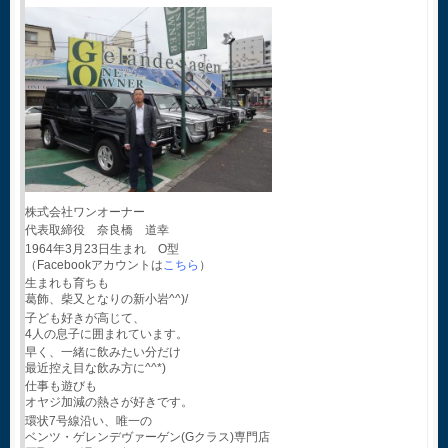
株式会社ワンオーナー
代表取締役 奈良橋 道幸
1964年3月23日生まれ O型
（Facebookアカウントは
こちら
）
生まれも育ちも
葛飾、柴又となりの新小岩^^)/
子ども好きが高じて、
4人の息子に囲まれています。
早く、一緒に飲みたい分だけ
最近控え目な飲み方に^^*)
仕事も遊びも
オヤジ加減の熱さが好きです。
環状7号線沿い、唯一の
ベンツ・ゲレンデヴァーゲン(Gクラス)専門店