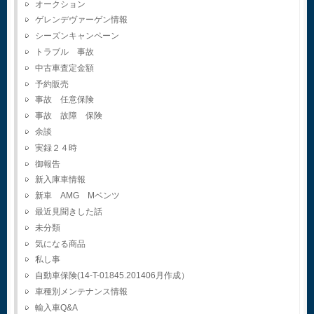
オークション
ゲレンデヴァーゲン情報
シーズンキャンペーン
トラブル 事故
中古車査定金額
予約販売
事故 任意保険
事故 故障 保険
余談
実録２４時
御報告
新入庫車情報
新車 AMG Mベンツ
最近見聞きした話
未分類
気になる商品
私し事
自動車保険(14-T-01845.201406月作成）
車種別メンテナンス情報
輸入車Q&A