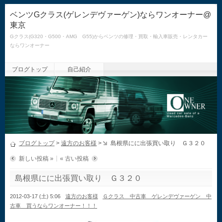
ベンツGクラス(ゲレンデヴァーゲン)ならワンオーナー@
東京
Gクラス(G320・G500・AMG G55)からベンツの修理・買取・輸入車販売・レンタカー
ならワンオーナー
ブログトップ
自己紹介
ブログトップ
>
遠方のお客様
>
島根県にに出張買い取り Ｇ３２０
新しい投稿 »
« 古い投稿
島根県にに出張買い取り Ｇ３２０
2012-03-17 (土) 5:06
遠方のお客様
Ｇクラス 中古車 ゲレンデヴァーゲン 中
古車 買うならワンオーナー！！！