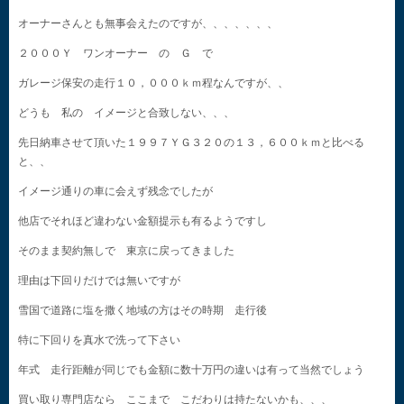
オーナーさんとも無事会えたのですが、、、、、、、
２０００Ｙ ワンオーナー の Ｇ で
ガレージ保安の走行１０，０００ｋｍ程なんですが、、
どうも 私の イメージと合致しない、、、
先日納車させて頂いた１９９７ＹＧ３２０の１３，６００ｋｍと比べる
と、、
イメージ通りの車に会えず残念でしたが
他店でそれほど違わない金額提示も有るようですし
そのまま契約無しで 東京に戻ってきました
理由は下回りだけでは無いですが
雪国で道路に塩を撒く地域の方はその時期 走行後
特に下回りを真水で洗って下さい
年式 走行距離が同じでも金額に数十万円の違いは有って当然でしょう
買い取り専門店なら ここまで こだわりは持たないかも、、、