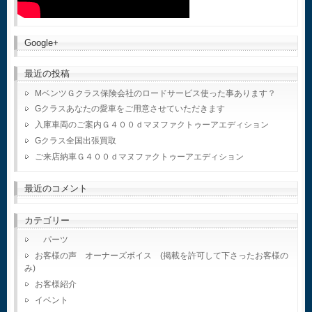
Google+
最近の投稿
MベンツＧクラス保険会社のロードサービス使った事あります？
Gクラスあなたの愛車をご用意させていただきます
入庫車両のご案内Ｇ４００ｄマヌファクトゥーアエディション
Gクラス全国出張買取
ご来店納車Ｇ４００ｄマヌファクトゥーアエディション
最近のコメント
カテゴリー
パーツ
お客様の声 オーナーズボイス (掲載を許可して下さったお客様の
み)
お客様紹介
イベント