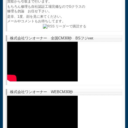
買取から引取まで行います。
もちろん修理も自社認証工場完備なのでGクラスの
修理も勿論 お任せ下さい。
是非、1度、顔を見に来てください。
メールやコメントもお待ちしてます。
株式会社ワンオーナー 全国CM30秒 BSフジver.
株式会社ワンオーナー WEBCM30秒