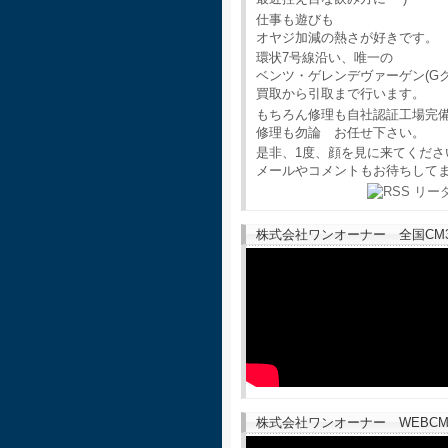
仕事も遊びも
オヤジ加減の熱さが好きです。
環状7号線沿い、唯一の
ベンツ・ゲレンデヴァーゲン(G
買取から引取まで行います。
もちろん修理も自社認証工場完
修理も勿論 お任せ下さい。
是非、1度、顔を見に来てくださ
メールやコメントもお待ちして
株式会社ワンオーナー 全国CM30
株式会社ワンオーナー WEBCM