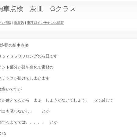
納車点検 灰皿 Gクラス
ゲン情報
|
御報告
|
車種別メンテナンス情報
はN様の納車点検
０６ｙＧ５００ロングの灰皿です
イント部分が経年劣化で素材の
スチックが掛けてしまいます
は多いですが
とか使えてるから まぁ しょうがないでしょう」 って感じで
バコも吸わないし」 とか
換するまででは、、、、」 とか
よね