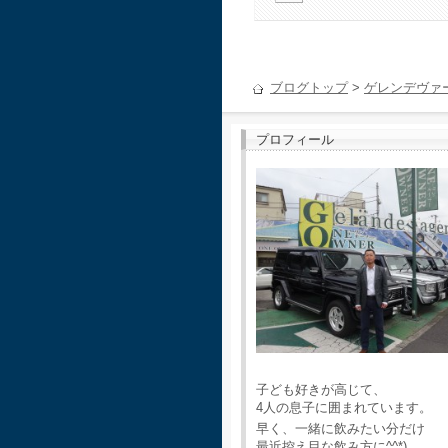
ブログトップ
>
ゲレンデヴァ
プロフィール
子ども好きが高じて、
4人の息子に囲まれています。
早く、一緒に飲みたい分だけ
最近控え目な飲み方に^^*)