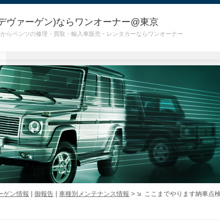
デヴァーゲン)ならワンオーナー@東京
 G55)からベンツの修理・買取・輸入車販売・レンタカーならワンオーナー
ーゲン情報
|
御報告
|
車種別メンテナンス情報
>
ここまでやります納車点