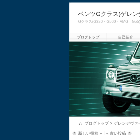
ベンツGクラス(ゲレン
Gクラス(G320・G500・AMG
ブログトップ
自己紹介
ブログトップ
>
ゲレンデヴァ
新しい投稿 »
« 古い投稿