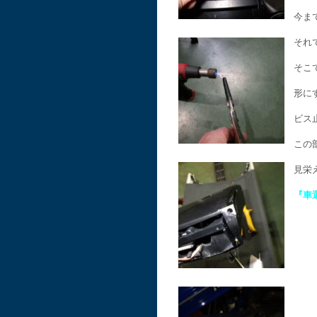
今ま
それ
そこ
形に
ビス
この
見栄
『車