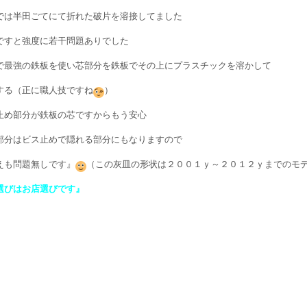
では半田ごてにて折れた破片を溶接してました
ですと強度に若干問題ありでした
で最強の鉄板を使い芯部分を鉄板でその上にプラスチックを溶かして
する（正に職人技ですね
）
止め部分が鉄板の芯ですからもう安心
部分はビス止めで隠れる部分にもなりますので
えも問題無しです』
（この灰皿の形状は２００１ｙ～２０１２ｙまでのモ
選びはお店選びです』