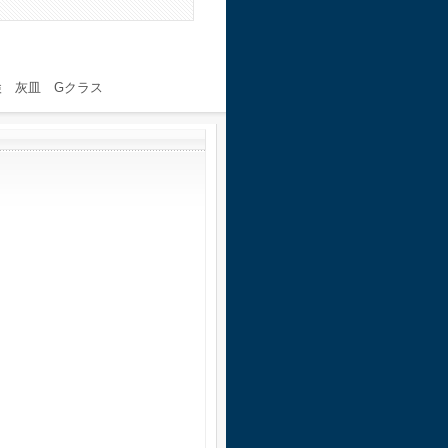
検 灰皿 Gクラス