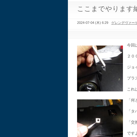
ここまでやります
2024-07-04 (木) 6:29
ゲレンデヴァー
今回
２０
ジョ
プラ
これ
「何
「タ
「交
です