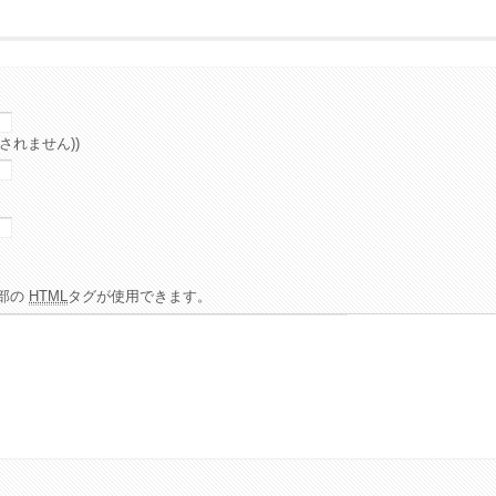
されません))
部の
HTML
タグが使用できます。