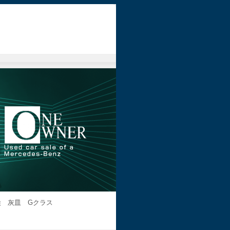
検 灰皿 Gクラス