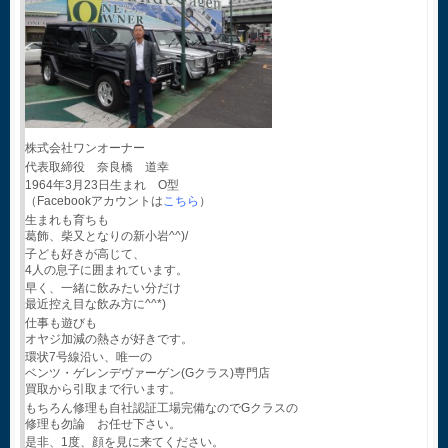
株式会社ワンオーナー
代表取締役 奈良橋 道幸
1964年3月23日生まれ O型
（Facebookアカウントは
こちら
）
生まれも育ちも
葛飾、柴又となりの新小岩^^)/
子ども好きが高じて、
4人の息子に囲まれています。
早く、一緒に飲みたい分だけ
最近控え目な飲み方に^^*)
仕事も遊びも
オヤジ加減の熱さが好きです。
環状7号線沿い、唯一の
ベンツ・ゲレンデヴァーゲン(Gクラス)専門店
買取から引取まで行います。
もちろん修理も自社認証工場完備なのでGクラスの
修理も勿論 お任せ下さい。
是非、1度、顔を見に来てください。