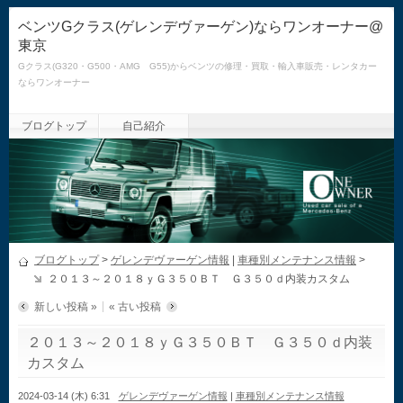
ベンツGクラス(ゲレンデヴァーゲン)ならワンオーナー@
東京
Gクラス(G320・G500・AMG G55)からベンツの修理・買取・輸入車販売・レンタカー
ならワンオーナー
ブログトップ
自己紹介
ブログトップ
>
ゲレンデヴァーゲン情報
|
車種別メンテナンス情報
>
２０１３～２０１８ｙＧ３５０ＢＴ Ｇ３５０ｄ内装カスタム
新しい投稿 »
« 古い投稿
２０１３～２０１８ｙＧ３５０ＢＴ Ｇ３５０ｄ内装
カスタム
2024-03-14 (木) 6:31
ゲレンデヴァーゲン情報
|
車種別メンテナンス情報