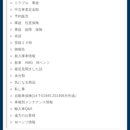
トラブル 事故
中古車査定金額
予約販売
事故 任意保険
事故 故障 保険
余談
実録２４時
御報告
新入庫車情報
新車 AMG Mベンツ
最近見聞きした話
未分類
気になる商品
私し事
自動車保険(14-T-01845.201406月作成）
車種別メンテナンス情報
輸入車Q&A
遠方のお客様
Ｍベンツ情報