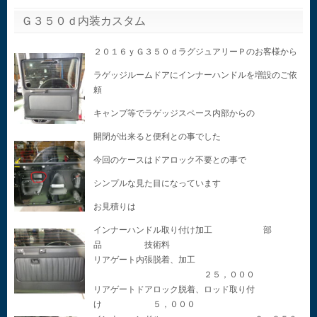
Ｇ３５０ｄ内装カスタム
２０１６ｙＧ３５０ｄラグジュアリーＰのお客様から
ラゲッジルームドアにインナーハンドルを増設のご依
頼
キャンプ等でラゲッジスペース内部からの
開閉が出来ると便利との事でした
今回のケースはドアロック不要との事で
シンプルな見た目になっています
お見積りは
インナーハンドル取り付け加工 部
品 技術料
リアゲート内張脱着、加工
２５，０００
リアゲートドアロック脱着、ロッド取り付
け ５，０００