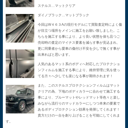
ステルス…マットクリア
ダイノブラック…マットブラック
今回はW４６３Aの現行モデルにて買取査定時によく傷
が目立つ場所をメインに施工をお願い致しました。こ
ちらを施工する事により、より良い状態を保ち且つご
売却時の査定のマイナス要素を減らす事が見込まれ、
更に同乗者から愛車の傷付け不安を少しで無くす事が
出来ればと思います。
人気のあるマット系のボディへ対応したプロテクショ
ンフィルムを施工する事により、維持管理に気を使っ
てる方々へ少しでも楽になる事が期待されます！
また、このステルスプロテクションフィルムはマット
クリアの為、下地のボディカラーに合わせて施工する
事により、ブルーマットやレッドマット等色々と楽し
みながら流行りのマッドカラーにしつつ本来の要素で
あるボディプロテクション効果を発揮してくれます！
貴方だけの一台を創り上げることを可能にしてくれま
す。