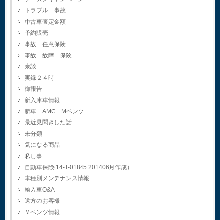
トラブル 事故
中古車査定金額
予約販売
事故 任意保険
事故 故障 保険
余談
実録２４時
御報告
新入庫車情報
新車 AMG Mベンツ
最近見聞きした話
未分類
気になる商品
私し事
自動車保険(14-T-01845.201406月作成）
車種別メンテナンス情報
輸入車Q&A
遠方のお客様
Ｍベンツ情報