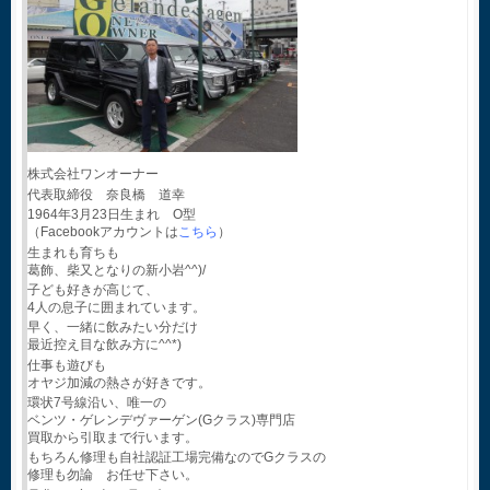
株式会社ワンオーナー
代表取締役 奈良橋 道幸
1964年3月23日生まれ O型
（Facebookアカウントは
こちら
）
生まれも育ちも
葛飾、柴又となりの新小岩^^)/
子ども好きが高じて、
4人の息子に囲まれています。
早く、一緒に飲みたい分だけ
最近控え目な飲み方に^^*)
仕事も遊びも
オヤジ加減の熱さが好きです。
環状7号線沿い、唯一の
ベンツ・ゲレンデヴァーゲン(Gクラス)専門店
買取から引取まで行います。
もちろん修理も自社認証工場完備なのでGクラスの
修理も勿論 お任せ下さい。