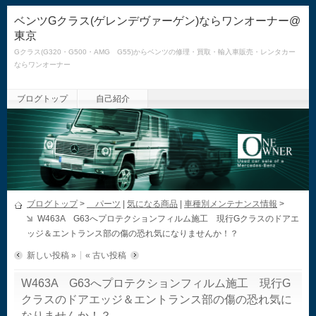
ベンツGクラス(ゲレンデヴァーゲン)ならワンオーナー@
東京
Gクラス(G320・G500・AMG G55)からベンツの修理・買取・輸入車販売・レンタカー
ならワンオーナー
ブログトップ
自己紹介
ブログトップ
>
パーツ
|
気になる商品
|
車種別メンテナンス情報
>
W463A G63へプロテクションフィルム施工 現行Gクラスのドアエ
ッジ＆エントランス部の傷の恐れ気になりませんか！？
新しい投稿 »
« 古い投稿
W463A G63へプロテクションフィルム施工 現行G
クラスのドアエッジ＆エントランス部の傷の恐れ気に
なりませんか！？