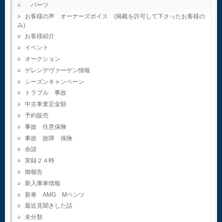
パーツ
お客様の声 オーナーズボイス (掲載を許可して下さったお客様の
み)
お客様紹介
イベント
オークション
ゲレンデヴァーゲン情報
シーズンキャンペーン
トラブル 事故
中古車査定金額
予約販売
事故 任意保険
事故 故障 保険
余談
実録２４時
御報告
新入庫車情報
新車 AMG Mベンツ
最近見聞きした話
未分類