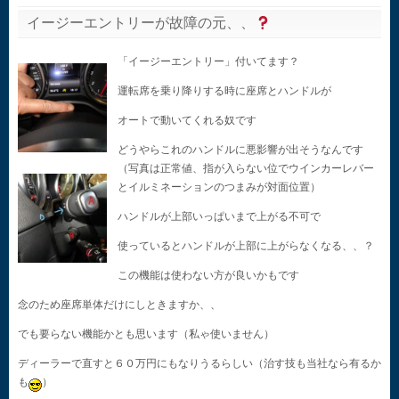
イージーエントリーが故障の元、、
「イージーエントリー」付いてます？
運転席を乗り降りする時に座席とハンドルが
オートで動いてくれる奴です
どうやらこれのハンドルに悪影響が出そうなんです
（写真は正常値、指が入らない位でウインカーレバー
とイルミネーションのつまみが対面位置）
ハンドルが上部いっぱいまで上がる不可で
使っているとハンドルが上部に上がらなくなる、、？
この機能は使わない方が良いかもです
念のため座席単体だけにしときますか、、
でも要らない機能かとも思います（私ゃ使いません）
ディーラーで直すと６０万円にもなりうるらしい（治す技も当社なら有るか
も
）