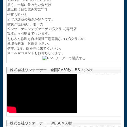
早く、一緒に飲みたい分だけ
最近控え目な飲み方に^^*)
仕事も遊びも
オヤジ加減の熱さが好きです。
環状7号線沿い、唯一の
ベンツ・ゲレンデヴァーゲン(Gクラス)専門店
買取から引取まで行います。
もちろん修理も自社認証工場完備なのでGクラスの
修理も勿論 お任せ下さい。
是非、1度、顔を見に来てください。
メールやコメントもお待ちしてます。
株式会社ワンオーナー 全国CM30秒 BSフジver.
株式会社ワンオーナー WEBCM30秒