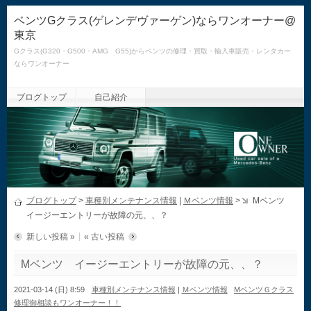
ベンツGクラス(ゲレンデヴァーゲン)ならワンオーナー@
東京
Gクラス(G320・G500・AMG G55)からベンツの修理・買取・輸入車販売・レンタカー
ならワンオーナー
ブログトップ
自己紹介
ブログトップ
>
車種別メンテナンス情報
|
Ｍベンツ情報
>
Mベンツ
イージーエントリーが故障の元、、？
新しい投稿 »
« 古い投稿
Mベンツ イージーエントリーが故障の元、、？
2021-03-14 (日) 8:59
車種別メンテナンス情報
|
Ｍベンツ情報
MベンツＧクラス
修理御相談もワンオーナー！！