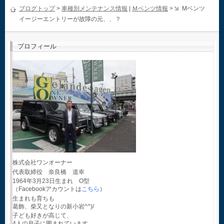
ブログトップ
>
車種別メンテナンス情報
|
Ｍベンツ情報
>
Mベンツ
イージーエントリーが故障の元、、？
プロフィール
株式会社ワンオーナー
代表取締役 奈良橋 道幸
1964年3月23日生まれ O型
（Facebookアカウントは
こちら
）
生まれも育ちも
葛飾、柴又となりの新小岩^^)/
子ども好きが高じて、
4人の息子に囲まれています。