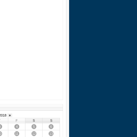
2018
»
T
F
S
S
3
4
5
6
0
11
12
13