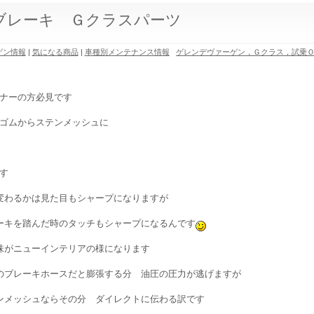
レーキ Ｇクラスパーツ
ゲン情報
|
気になる商品
|
車種別メンテナンス情報
ゲレンデヴァーゲン，Ｇクラス，試乗
ナーの方必見です
ゴムからステンメッシュに
す
変わるかは見た目もシャープになりますが
ーキを踏んだ時のタッチもシャープになるんです
味がニューインテリアの様になります
のブレーキホースだと膨張する分 油圧の圧力が逃げますが
ンメッシュならその分 ダイレクトに伝わる訳です