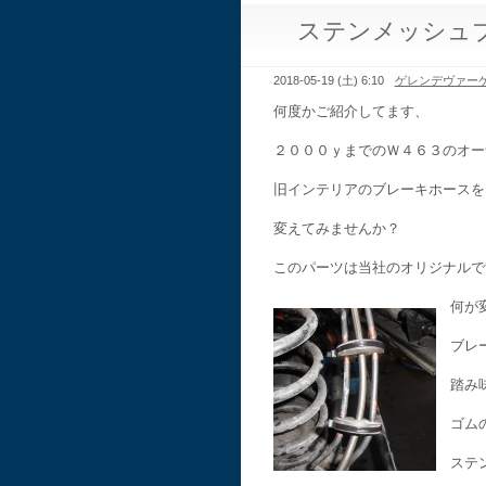
ステンメッシュブ
2018-05-19 (土) 6:10
ゲレンデヴァー
何度かご紹介してます、
２０００ｙまでのＷ４６３のオー
旧インテリアのブレーキホースを
変えてみませんか？
このパーツは当社のオリジナルで
何が
ブレ
踏み
ゴム
ステ