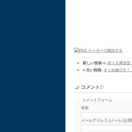
新しい投稿 »:
続々入庫決定
« 古い投稿:
すぐれ物です！
コメント:
0
コメントフォーム
名前
メールアドレス (メール (公開