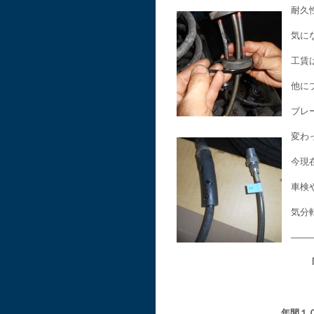
耐久
気に
工賃
他に
ブレ
変わ
今現
車検
気分
——
年間１