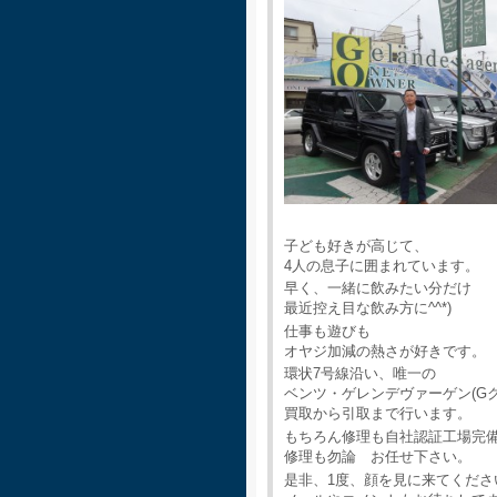
子ども好きが高じて、
4人の息子に囲まれています。
早く、一緒に飲みたい分だけ
最近控え目な飲み方に^^*)
仕事も遊びも
オヤジ加減の熱さが好きです。
環状7号線沿い、唯一の
ベンツ・ゲレンデヴァーゲン(G
買取から引取まで行います。
もちろん修理も自社認証工場完
修理も勿論 お任せ下さい。
是非、1度、顔を見に来てくださ