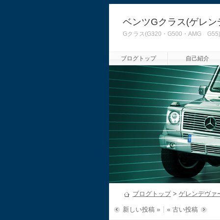
ベンツGクラス(ゲレン
Gクラス(G320・G500・AMG
ブログトップ
自己紹介
ブログトップ
>
ゲレンデヴァ
新しい投稿 »
« 古い投稿