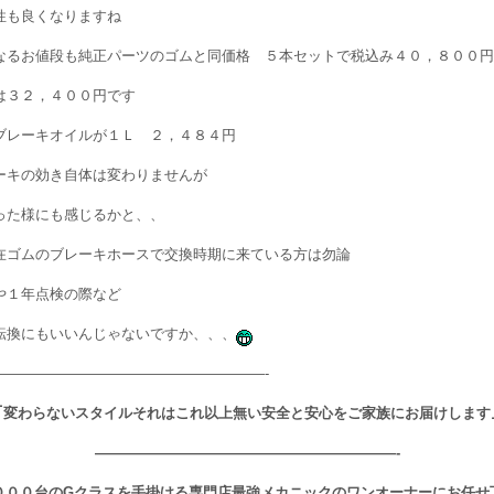
性も良くなりますね
なるお値段も純正パーツのゴムと同価格 ５本セットで税込み４０，８００円
は３２，４００円です
ブレーキオイルが１Ｌ ２，４８４円
ーキの効き自体は変わりませんが
った様にも感じるかと、、
在ゴムのブレーキホースで交換時期に来ている方は勿論
や１年点検の際など
転換にもいいんじゃないですか、、、
———————————————————-
｢変わらないスタイルそれはこれ以上無い安全と安心をご家族にお届けします
—————————————————————-
０００台のGクラスを手掛ける専門店最強メカニックのワンオーナーにお任せ