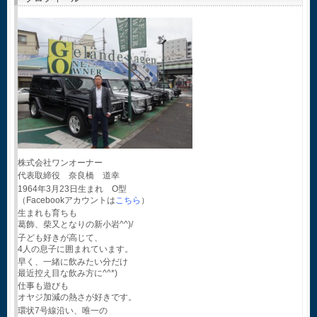
株式会社ワンオーナー
代表取締役 奈良橋 道幸
1964年3月23日生まれ O型
（Facebookアカウントは
こちら
）
生まれも育ちも
葛飾、柴又となりの新小岩^^)/
子ども好きが高じて、
4人の息子に囲まれています。
早く、一緒に飲みたい分だけ
最近控え目な飲み方に^^*)
仕事も遊びも
オヤジ加減の熱さが好きです。
環状7号線沿い、唯一の