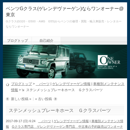
ベンツGクラス(ゲレンデヴァーゲン)ならワンオーナー@
東京
Gクラス(G320・G500・AMG G55)からベンツの修理・買取・輸入車販売・レンタカー
ならワンオーナー
ブログトップ
自己紹介
ブログトップ
>
パーツ
|
ゲレンデヴァーゲン情報
|
車種別メンテナンス
情報
>
ステンメッシュブレーキホース Ｇクラスパーツ
新しい投稿 »
« 古い投稿
ステンメッシュブレーキホース Ｇクラスパーツ
2017-09-17 (日) 6:24
パーツ
|
ゲレンデヴァーゲン情報
|
車種別メンテナンス情
報
Gクラス専門店 ゲレンデヴァーゲン専門店 中古車の予約販売はワンオーナ