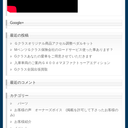
Google+
最近の投稿
Ｇクラスオリジナル商品アクセル調整ペダルキット
MベンツＧクラス保険会社のロードサービス使った事あります？
Gクラスあなたの愛車をご用意させていただきます
入庫車両のご案内Ｇ４００ｄマヌファクトゥーアエディション
Gクラス全国出張買取
最近のコメント
カテゴリー
パーツ
お客様の声 オーナーズボイス (掲載を許可して下さったお客様の
み)
お客様紹介