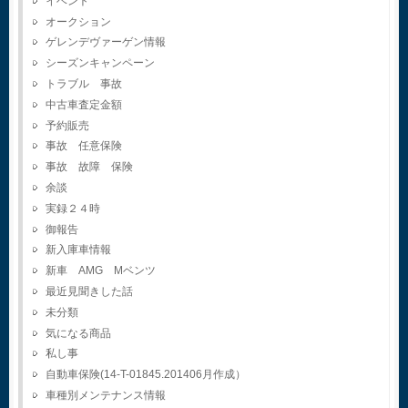
イベント
オークション
ゲレンデヴァーゲン情報
シーズンキャンペーン
トラブル 事故
中古車査定金額
予約販売
事故 任意保険
事故 故障 保険
余談
実録２４時
御報告
新入庫車情報
新車 AMG Mベンツ
最近見聞きした話
未分類
気になる商品
私し事
自動車保険(14-T-01845.201406月作成）
車種別メンテナンス情報