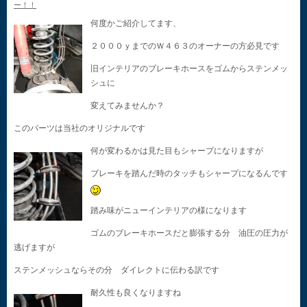
ー！！
何度かご紹介してます、
２０００ｙまでのＷ４６３のオーナーの方必見です
旧インテリアのブレーキホースをゴムからステンメッ
シュに
変えてみませんか？
このパーツは当社のオリジナルです
何が変わるかは見た目もシャープになりますが
ブレーキを踏んだ時のタッチもシャープになるんです
踏み味がニューインテリアの様になります
ゴムのブレーキホースだと膨張する分 油圧の圧力が
逃げますが
ステンメッシュならその分 ダイレクトに伝わる訳です
耐久性も良くなりますね