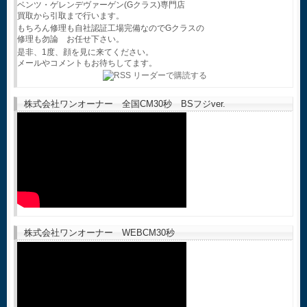
ベンツ・ゲレンデヴァーゲン(Gクラス)専門店
買取から引取まで行います。
もちろん修理も自社認証工場完備なのでGクラスの
修理も勿論 お任せ下さい。
是非、1度、顔を見に来てください。
メールやコメントもお待ちしてます。
株式会社ワンオーナー 全国CM30秒 BSフジver.
株式会社ワンオーナー WEBCM30秒