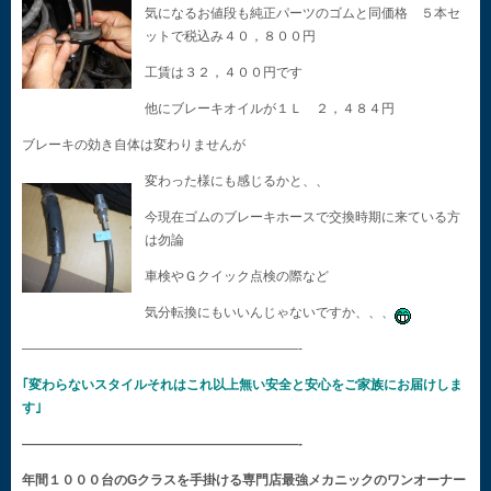
気になるお値段も純正パーツのゴムと同価格 ５本セ
ットで税込み４０，８００円
工賃は３２，４００円です
他にブレーキオイルが１Ｌ ２，４８４円
ブレーキの効き自体は変わりませんが
変わった様にも感じるかと、、
今現在ゴムのブレーキホースで交換時期に来ている方
は勿論
車検やＧクイック点検の際など
気分転換にもいいんじゃないですか、、、
—————————————————————-
｢変わらないスタイルそれはこれ以上無い安全と安心をご家族にお届けしま
す｣
—————————————————————-
年間１０００台のGクラスを手掛ける専門店最強メカニックのワンオーナー