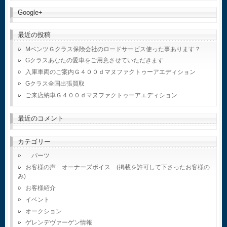
Google+
最近の投稿
MベンツＧクラス保険会社のロードサービス使った事あります？
Gクラスあなたの愛車をご用意させていただきます
入庫車両のご案内Ｇ４００ｄマヌファクトゥーアエディション
Gクラス全国出張買取
ご来店納車Ｇ４００ｄマヌファクトゥーアエディション
最近のコメント
カテゴリー
パーツ
お客様の声 オーナーズボイス (掲載を許可して下さったお客様の
み)
お客様紹介
イベント
オークション
ゲレンデヴァーゲン情報