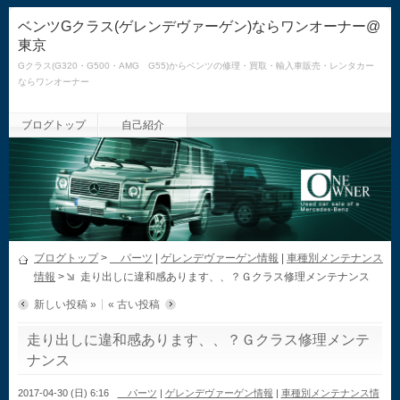
ベンツGクラス(ゲレンデヴァーゲン)ならワンオーナー@
東京
Gクラス(G320・G500・AMG G55)からベンツの修理・買取・輸入車販売・レンタカー
ならワンオーナー
ブログトップ
自己紹介
ブログトップ
>
パーツ
|
ゲレンデヴァーゲン情報
|
車種別メンテナンス
情報
>
走り出しに違和感あります、、？Ｇクラス修理メンテナンス
新しい投稿 »
« 古い投稿
走り出しに違和感あります、、？Ｇクラス修理メンテ
ナンス
2017-04-30 (日) 6:16
パーツ
|
ゲレンデヴァーゲン情報
|
車種別メンテナンス情