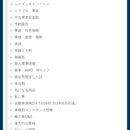
シーズンキャンペーン
トラブル 事故
中古車査定金額
予約販売
事故 任意保険
事故 故障 保険
余談
実録２４時
御報告
新入庫車情報
新車 AMG Mベンツ
最近見聞きした話
未分類
気になる商品
私し事
自動車保険(14-T-01845.201406月作成）
車種別メンテナンス情報
輸入車Q&A
遠方のお客様
Ｍベンツ情報