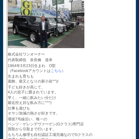
株式会社ワンオーナー
代表取締役 奈良橋 道幸
1964年3月23日生まれ O型
（Facebookアカウントは
こちら
）
生まれも育ちも
葛飾、柴又となりの新小岩^^)/
子ども好きが高じて、
4人の息子に囲まれています。
早く、一緒に飲みたい分だけ
最近控え目な飲み方に^^*)
仕事も遊びも
オヤジ加減の熱さが好きです。
環状7号線沿い、唯一の
ベンツ・ゲレンデヴァーゲン(Gクラス)専門店
買取から引取まで行います。
もちろん修理も自社認証工場完備なのでGクラスの