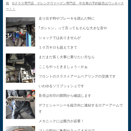
報
Gクラス専門店 ゲレンデヴァーゲン専門店 中古車の予約販売はワンオーナ
ー！！
走り出す時やブレーキを踏んだ時に
｢ガシャン」って言ってもそんな大きな音や
ショックではありませんが
１０万キロも超えてきて
まだまだ長く大事に乗りたい方なら
ここもやっときましょう～かぁ
フロントのスラストアームベアリングの交換です
いわゆるソリブッｙシュです
良否は矢印の隙間から確認します
デフとシャーシーを縦方向に連結するロアーアームで
す
メカニックには腕力が必要！
ゴムの部分に亀裂が入ってますので