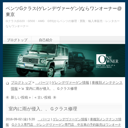
ベンツGクラス(ゲレンデヴァーゲン)ならワンオーナー@
東京
Gクラス(G320・G500・AMG G55)からベンツの修理・買取・輸入車販売・レンタカー
ならワンオーナー
ブログトップ
自己紹介
ブログトップ
>
パーツ
|
ゲレンデヴァーゲン情報
|
車種別メンテナンス
情報
>
室内に雨が侵入、、Ｇクラス修理
新しい投稿 »
« 古い投稿
室内に雨が侵入、、Ｇクラス修理
2016-09-02 (金) 5:20
パーツ
|
ゲレンデヴァーゲン情報
|
車種別メンテナンス情
報
Gクラス専門店 ゲレンデヴァーゲン専門店 中古車の予約販売はワンオーナ