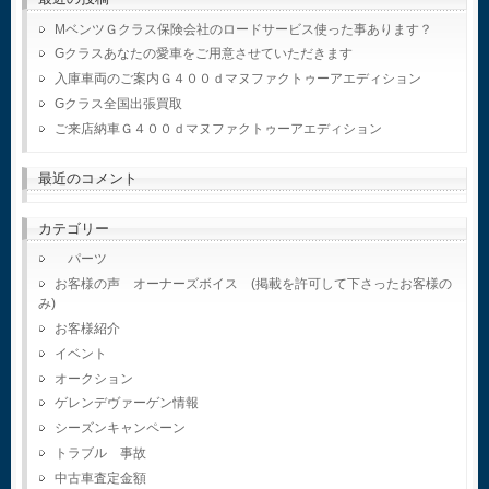
MベンツＧクラス保険会社のロードサービス使った事あります？
Gクラスあなたの愛車をご用意させていただきます
入庫車両のご案内Ｇ４００ｄマヌファクトゥーアエディション
Gクラス全国出張買取
ご来店納車Ｇ４００ｄマヌファクトゥーアエディション
最近のコメント
カテゴリー
パーツ
お客様の声 オーナーズボイス (掲載を許可して下さったお客様の
み)
お客様紹介
イベント
オークション
ゲレンデヴァーゲン情報
シーズンキャンペーン
トラブル 事故
中古車査定金額