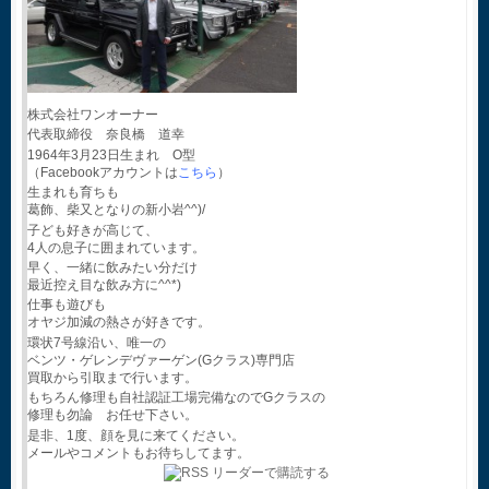
株式会社ワンオーナー
代表取締役 奈良橋 道幸
1964年3月23日生まれ O型
（Facebookアカウントは
こちら
）
生まれも育ちも
葛飾、柴又となりの新小岩^^)/
子ども好きが高じて、
4人の息子に囲まれています。
早く、一緒に飲みたい分だけ
最近控え目な飲み方に^^*)
仕事も遊びも
オヤジ加減の熱さが好きです。
環状7号線沿い、唯一の
ベンツ・ゲレンデヴァーゲン(Gクラス)専門店
買取から引取まで行います。
もちろん修理も自社認証工場完備なのでGクラスの
修理も勿論 お任せ下さい。
是非、1度、顔を見に来てください。
メールやコメントもお待ちしてます。