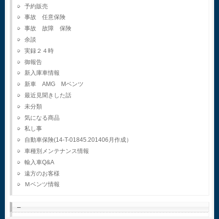
予約販売
事故 任意保険
事故 故障 保険
余談
実録２４時
御報告
新入庫車情報
新車 AMG Mベンツ
最近見聞きした話
未分類
気になる商品
私し事
自動車保険(14-T-01845.201406月作成）
車種別メンテナンス情報
輸入車Q&A
遠方のお客様
Ｍベンツ情報
–