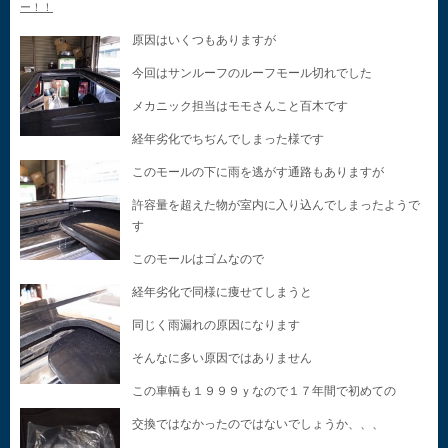
ー！！
原因はいくつもありますが
今回はサンルーフのルーフモール切れでした
メカニック担当はモモさんこと百木です
経年劣化でちぢんでしまった様です
このモールの下に雨を逃がす通路もありますが
許容量を超えた物が室内に入り込んでしまったようで
す
このモールはゴムなので
経年劣化で同様に痩せてしまうと
同じく雨漏れの原因になります
そんなに多い原因ではありません
この車輌も１９９９ｙなので１７年間で初めての
交換ではなかったのではないでしょうか、、、