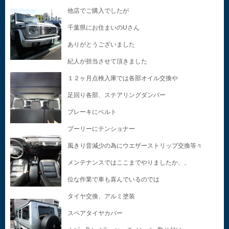
他店でご購入でしたが
千葉県にお住まいのUさん
ありがとうございました
紀人が担当させて頂きました
１２ヶ月点検入庫では各部オイル交換や
足回り各部、ステアリングダンパー
ブレーキにベルト
プーリーにテンショナー
風きり音減少の為にウエザーストリップ交換等々
メンテナンスではここまでやりましたか、、
位な作業で車も喜んでいるのでは
タイヤ交換、アルミ塗装
スペアタイヤカバー