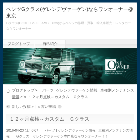
ベンツGクラス(ゲレンデヴァーゲン)ならワンオーナー@
東京
Gクラス(G320・G500・AMG G55)からベンツの修理・買取・輸入車販売・レンタカー
ならワンオーナー
ブログトップ
自己紹介
ブログトップ
>
パーツ
|
ゲレンデヴァーゲン情報
|
車種別メンテナンス
情報
>
１２ヶ月点検～カスタム Ｇクラス
新しい投稿 »
« 古い投稿
１２ヶ月点検～カスタム Ｇクラス
2016-04-23 (土) 6:07
パーツ
|
ゲレンデヴァーゲン情報
|
車種別メンテナンス情
報
Gクラス ゲレンデヴァーゲン専門店ならワンオーナー！！