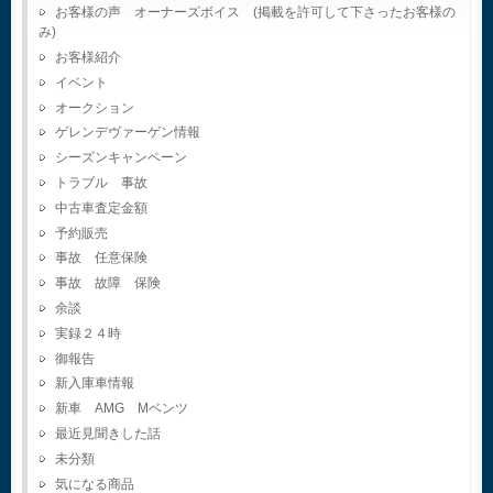
お客様の声 オーナーズボイス (掲載を許可して下さったお客様の
み)
お客様紹介
イベント
オークション
ゲレンデヴァーゲン情報
シーズンキャンペーン
トラブル 事故
中古車査定金額
予約販売
事故 任意保険
事故 故障 保険
余談
実録２４時
御報告
新入庫車情報
新車 AMG Mベンツ
最近見聞きした話
未分類
気になる商品