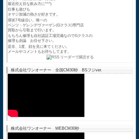
最近控え目な飲み方に^^*)
仕事も遊びも
オヤジ加減の熱さが好きです。
環状7号線沿い、唯一の
ベンツ・ゲレンデヴァーゲン(Gクラス)専門店
買取から引取まで行います。
もちろん修理も自社認証工場完備なのでGクラスの
修理も勿論 お任せ下さい。
是非、1度、顔を見に来てください。
メールやコメントもお待ちしてます。
株式会社ワンオーナー 全国CM30秒 BSフジver.
株式会社ワンオーナー WEBCM30秒