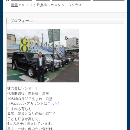
情報
>
１２ヶ月点検～カスタム Ｇクラス
プロフィール
株式会社ワンオーナー
代表取締役 奈良橋 道幸
1964年3月23日生まれ O型
（Facebookアカウントは
こちら
）
生まれも育ちも
葛飾、柴又となりの新小岩^^)/
子ども好きが高じて、
4人の息子に囲まれています。
早く、一緒に飲みたい分だけ