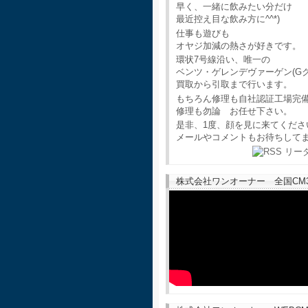
早く、一緒に飲みたい分だけ
最近控え目な飲み方に^^*)
仕事も遊びも
オヤジ加減の熱さが好きです。
環状7号線沿い、唯一の
ベンツ・ゲレンデヴァーゲン(G
買取から引取まで行います。
もちろん修理も自社認証工場完
修理も勿論 お任せ下さい。
是非、1度、顔を見に来てくださ
メールやコメントもお待ちして
株式会社ワンオーナー 全国CM30