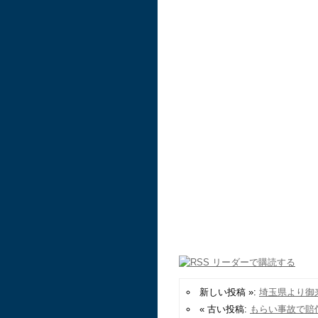
新しい投稿 »:
埼玉県より御
« 古い投稿:
もらい事故で賠