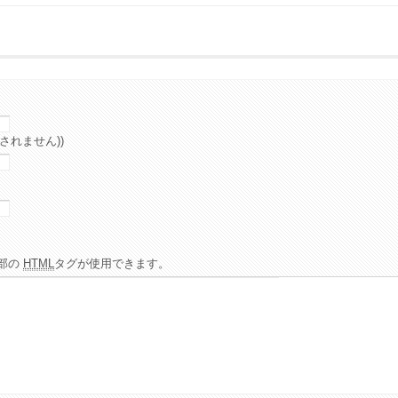
されません))
部の
HTML
タグが使用できます。