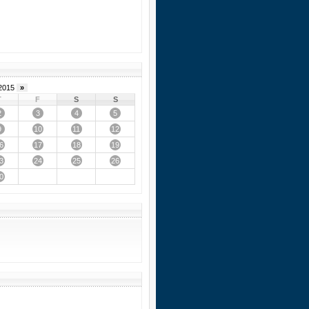
2015
»
T
F
S
S
2
3
4
5
9
10
11
12
6
17
18
19
3
24
25
26
0