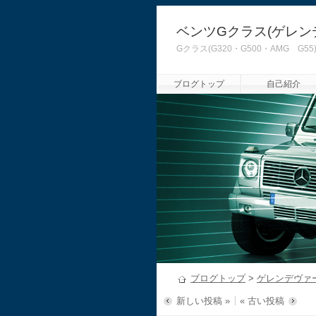
ベンツGクラス(ゲレン
Gクラス(G320・G500・AMG
ブログトップ
自己紹介
ブログトップ
>
ゲレンデヴァ
新しい投稿 »
« 古い投稿