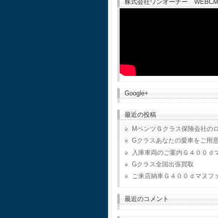
株式会社ワンオーナー WEBCM
Google+
最近の投稿
MベンツＧクラス保険会社の
Gクラスあなたの愛車をご用
入庫車両のご案内Ｇ４００ｄ
Gクラス全国出張買取
ご来店納車Ｇ４００ｄマヌフ
最近のコメント