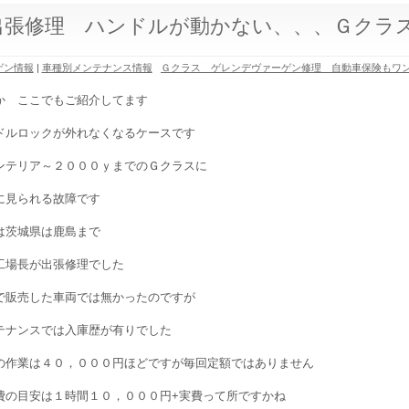
出張修理 ハンドルが動かない、、、Ｇクラ
ゲン情報
|
車種別メンテナンス情報
Ｇクラス ゲレンデヴァーゲン修理 自動車保険もワ
か ここでもご紹介してます
ドルロックが外れなくなるケースです
ンテリア～２０００ｙまでのＧクラスに
に見られる故障です
は茨城県は鹿島まで
工場長が出張修理でした
で販売した車両では無かったのですが
テナンスでは入庫歴が有りでした
の作業は４０，０００円ほどですが毎回定額ではありません
費の目安は１時間１０，０００円+実費って所ですかね