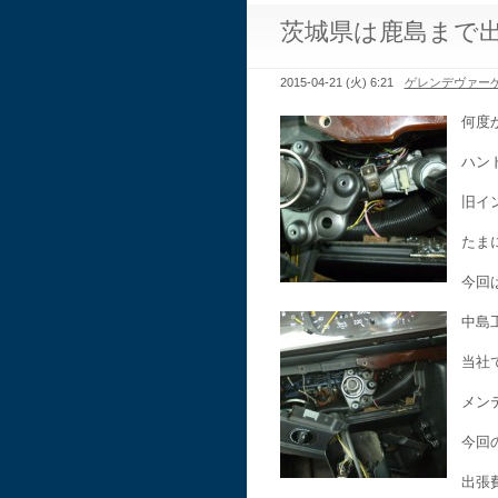
茨城県は鹿島まで
2015-04-21 (火) 6:21
ゲレンデヴァー
何度
ハン
旧イ
たま
今回
中島
当社
メン
今回
出張