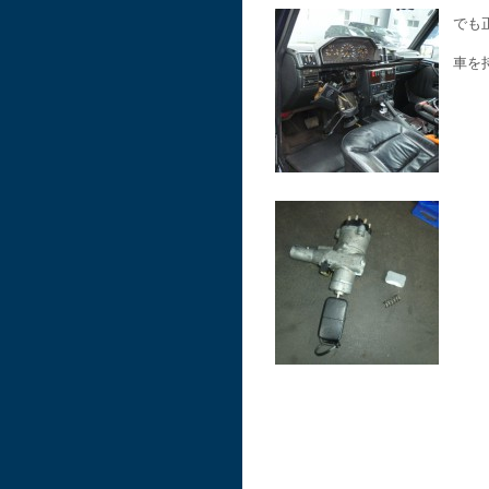
でも
車を