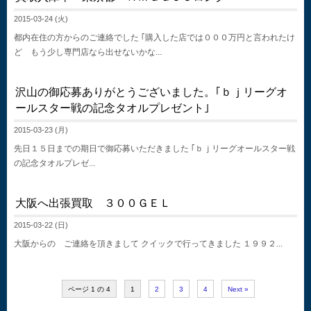
2015-03-24 (火)
都内在住の方からのご連絡でした ｢購入した店では０００万円と言われたけ
ど もう少し専門店なら出せないかな...
沢山の御応募ありがとうございました。｢ｂｊリーグオ
ールスター戦の記念タオルプレゼント｣
2015-03-23 (月)
先日１５日までの期日で御応募いただきました ｢ｂｊリーグオールスター戦
の記念タオルプレゼ...
大阪へ出張買取 ３００ＧＥＬ
2015-03-22 (日)
大阪からの ご連絡を頂きまして クイックで行ってきました １９９２...
ページ 1 の 4
1
2
3
4
Next »