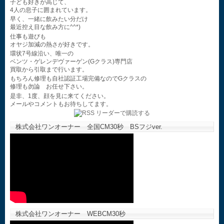
子ども好きが高じて、
4人の息子に囲まれています。
早く、一緒に飲みたい分だけ
最近控え目な飲み方に^^*)
仕事も遊びも
オヤジ加減の熱さが好きです。
環状7号線沿い、唯一の
ベンツ・ゲレンデヴァーゲン(Gクラス)専門店
買取から引取まで行います。
もちろん修理も自社認証工場完備なのでGクラスの
修理も勿論 お任せ下さい。
是非、1度、顔を見に来てください。
メールやコメントもお待ちしてます。
株式会社ワンオーナー 全国CM30秒 BSフジver.
株式会社ワンオーナー WEBCM30秒