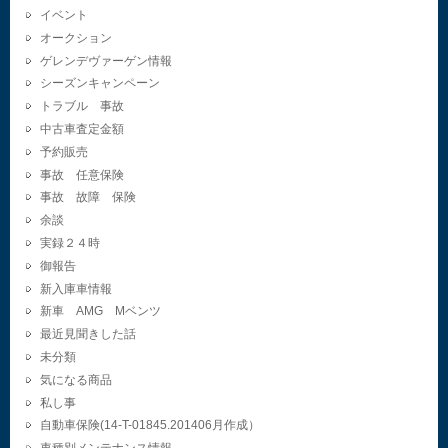
イベント
オークション
ゲレンデヴァーゲン情報
シーズンキャンペーン
トラブル 事故
中古車査定金額
予約販売
事故 任意保険
事故 故障 保険
余談
実録２４時
御報告
新入庫車情報
新車 AMG Mベンツ
最近見聞きした話
未分類
気になる商品
私し事
自動車保険(14-T-01845.201406月作成）