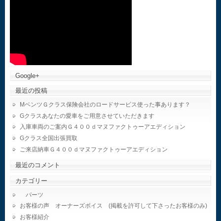
Google+
最近の投稿
MベンツＧクラス保険会社のロードサービス使った事あります？
Gクラスあなたの愛車をご用意させていただきます
入庫車両のご案内Ｇ４００ｄマヌファクトゥーアエディション
Gクラス全国出張買取
ご来店納車Ｇ４００ｄマヌファクトゥーアエディション
最近のコメント
カテゴリー
パーツ
お客様の声 オーナーズボイス (掲載を許可して下さったお客様のみ)
お客様紹介