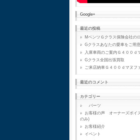
Google+
最近の投稿
MベンツＧクラス保険会社の
Gクラスあなたの愛車をご用
入庫車両のご案内Ｇ４００ｄ
Gクラス全国出張買取
ご来店納車Ｇ４００ｄマヌフ
最近のコメント
カテゴリー
パーツ
お客様の声 オーナーズボイ
のみ)
お客様紹介
イベント