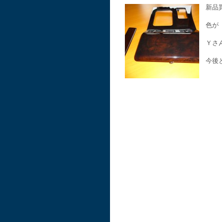
新品
色が
Ｙさ
今後