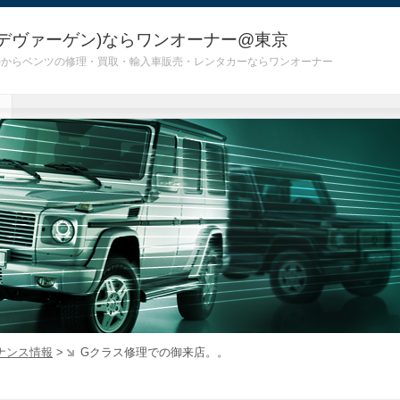
デヴァーゲン)ならワンオーナー@東京
 G55)からベンツの修理・買取・輸入車販売・レンタカーならワンオーナー
ナンス情報
>
Gクラス修理での御来店。。