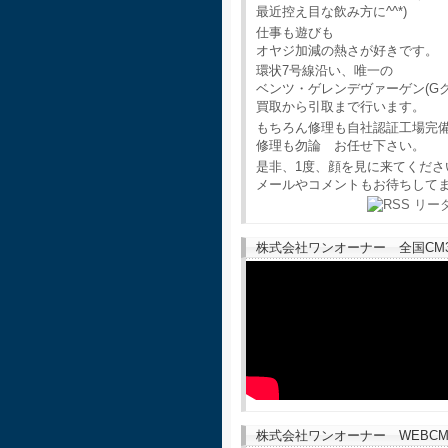
最近控え目な飲み方に^^*)
仕事も遊びも
オヤジ加減の熱さが好きです。
環状7号線沿い、唯一の
ベンツ・ゲレンデヴァーゲン(G
買取から引取まで行います。
もちろん修理も自社認証工場完
修理も勿論 お任せ下さい。
是非、1度、顔を見に来てくださ
メールやコメントもお待ちして
株式会社ワンオーナー 全国CM30
株式会社ワンオーナー WEBCM