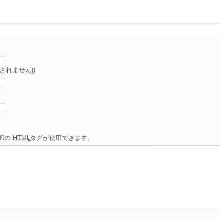
されません))
部の
HTML
タグが使用できます。