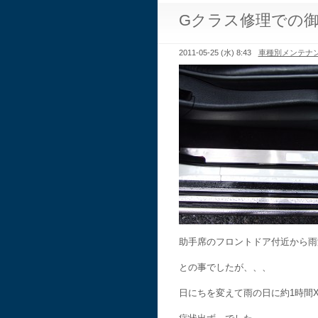
Gクラス修理での
2011-05-25 (水) 8:43
車種別メンテナ
助手席のフロントドア付近から雨
との事でしたが、、、
日にちを変えて雨の日に約1時間