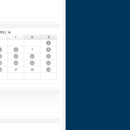
2011
»
T
F
S
S
1
5
6
8
7
2
13
14
15
9
20
21
22
6
29
27
28