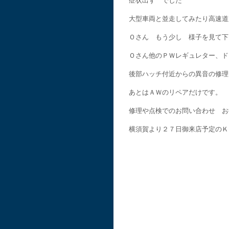
症状出ず でした
大型車両と並走してみたり高速道
Ｏさん もう少し 様子を見て下
Ｏさん他のＰＷレギュレター、ド
後部ハッチ付近からの異音の修理
あとはＡＷのリペアだけです。
修理や点検でのお問い合わせ お
横須賀より２７日御来店予定のＫ