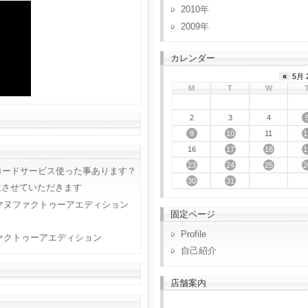
2010
2009
カレンダー
«
5月 
M
T
W
2
3
4
9
10
1
11
17
18
1
16
23
24
25
2
ロードサービス使った事あります？
30
31
意させていただきます
マヌファクトゥーアエディション
固定ページ
Profile
ァクトゥーアエディション
自己紹介
店舗案内