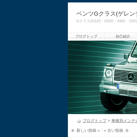
ベンツGクラス(ゲレン
Gクラス(G320・G500・AMG
ブログトップ
自己紹介
ブログトップ
>
車種別メンテ
新しい投稿 »
« 古い投稿