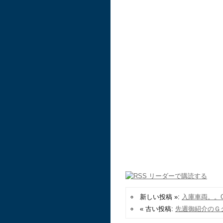
新しい投稿 »:
入庫車両。。G
« 古い投稿:
先週御紹介のＧ