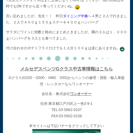
Y先生エンジンオイルはまだ交換しなくてOKのようですが、他の点検は何
時でもOKですから近々寄ってくださいね。
言い忘れましたが、先生！！ 昨日
ダイニング中條
へ４男と２人で行きまし
た、２人で４００ｇ１５０ｇステーキ４００ｇハンバーグ
サラダにワインに焼酎と軽めにまとめときましたが、隣の３人は１，０００
ｇハンバーグを３人とも食べてました、
付け合わせのポテトフライだけでも１人分１００ｇは楽にありますね。
メルセデスベンツGクラス中古車情報はこちら
Gクラス(G320・G500・AMG G55)からベンツの修理・買取・輸入車販
売・レンタカーならワンオーナー
会社名：株式会社
ワンオーナー
住所:東京都江戸川区上一色3-9-1
TEL:03-5662-0107
FAX:03-5662-0108
本サイトへは下記バナーをクリックして下さい