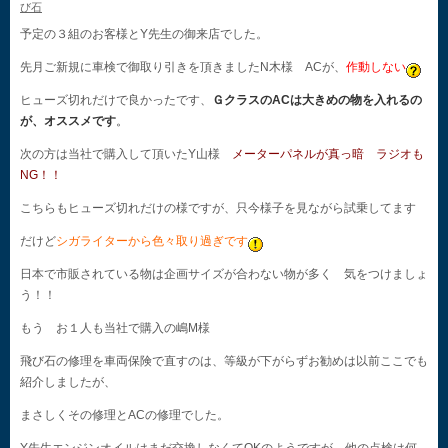
び石
予定の３組のお客様とY先生の御来店でした。
先月ご新規に車検で御取り引きを頂きましたN木様 ACが、
作動しない
ヒューズ切れだけで良かったです、
ＧクラスのACは大きめの物を入れるの
が、オススメです
。
次の方は当社で購入して頂いたY山様
メーターパネルが真っ暗 ラジオも
NG！！
こちらもヒューズ切れだけの様ですが、只今様子を見ながら試乗してます
だけど
シガライターから色々取り過ぎです
日本で市販されている物は企画サイズが合わない物が多く 気をつけましょ
う！！
もう お１人も当社で購入の嶋M様
飛び石の修理を車両保険で直すのは、等級が下がらずお勧めは以前ここでも
紹介しましたが、
まさしくその修理とACの修理でした。