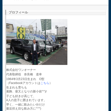
プロフィール
株式会社ワンオーナー
代表取締役 奈良橋 道幸
1964年3月23日生まれ O型
（Facebookアカウントは
こちら
）
生まれも育ちも
葛飾、柴又となりの新小岩^^)/
子ども好きが高じて、
4人の息子に囲まれています。
早く、一緒に飲みたい分だけ
最近控え目な飲み方に^^*)