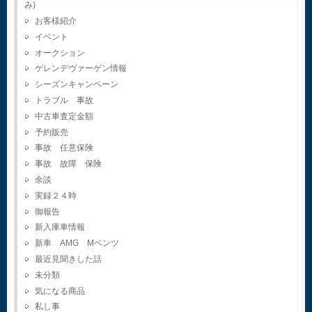
み)
お客様紹介
イベント
オークション
ゲレンデヴァーゲン情報
シーズンキャンペーン
トラブル 事故
中古車査定金額
予約販売
事故 任意保険
事故 故障 保険
余談
実録２４時
御報告
新入庫車情報
新車 AMG Mベンツ
最近見聞きした話
未分類
気になる商品
私し事