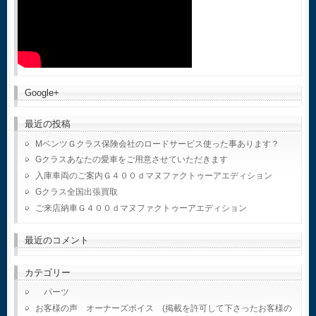
Google+
最近の投稿
MベンツＧクラス保険会社のロードサービス使った事あります？
Gクラスあなたの愛車をご用意させていただきます
入庫車両のご案内Ｇ４００ｄマヌファクトゥーアエディション
Gクラス全国出張買取
ご来店納車Ｇ４００ｄマヌファクトゥーアエディション
最近のコメント
カテゴリー
パーツ
お客様の声 オーナーズボイス (掲載を許可して下さったお客様の