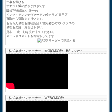
仕事も遊びも
オヤジ加減の熱さが好きです。
環状7号線沿い、唯一の
ベンツ・ゲレンデヴァーゲン(Gクラス)専門店
買取から引取まで行います。
もちろん修理も自社認証工場完備なのでGクラスの
修理も勿論 お任せ下さい。
是非、1度、顔を見に来てください。
メールやコメントもお待ちしてます。
株式会社ワンオーナー 全国CM30秒 BSフジver.
株式会社ワンオーナー WEBCM30秒