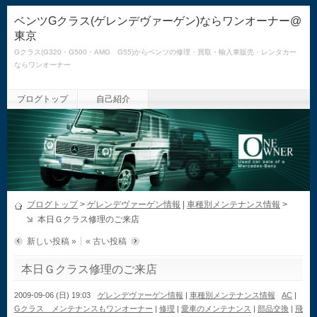
ベンツGクラス(ゲレンデヴァーゲン)ならワンオーナー@
東京
Gクラス(G320・G500・AMG G55)からベンツの修理・買取・輸入車販売・レンタカー
ならワンオーナー
ブログトップ
自己紹介
ブログトップ
>
ゲレンデヴァーゲン情報
|
車種別メンテナンス情報
>
本日Ｇクラス修理のご来店
新しい投稿 »
« 古い投稿
本日Ｇクラス修理のご来店
2009-09-06 (日) 19:03
ゲレンデヴァーゲン情報
|
車種別メンテナンス情報
AC
|
Gクラス メンテナンスもワンオーナー
|
修理
|
愛車のメンテナンス
|
部品交換
|
飛