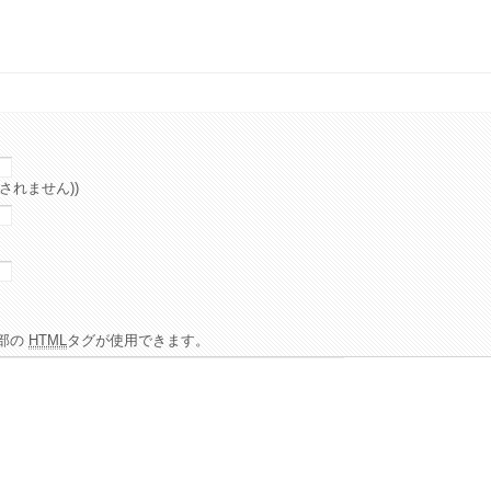
されません))
部の
HTML
タグが使用できます。