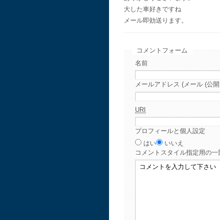
大した車好きですね
メール即効送ります。
コメントフォーム
名前
メールアドレス (メール (公開
URI
プロフィールと個人設定
はい
いいえ
コメント
スタイル指定用の一