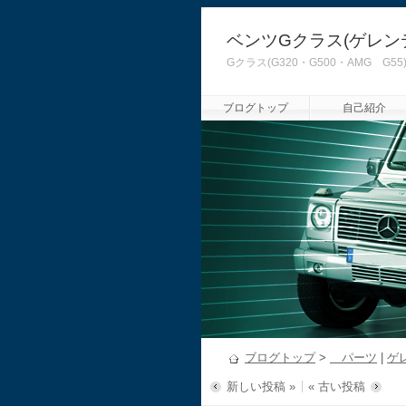
ベンツGクラス(ゲレン
Gクラス(G320・G500・AMG
ブログトップ
自己紹介
ブログトップ
>
パーツ
|
ゲ
新しい投稿 »
« 古い投稿