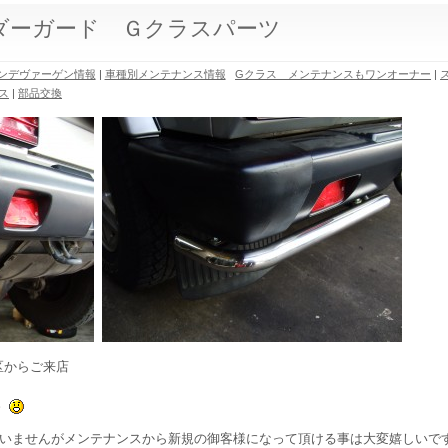
ダーガード Ｇクラスパーツ
ンデヴァーゲン情報
|
車種別メンテナンス情報
Gクラス メンテナンスもワンオーナー
|
ス
|
部品交換
区からご来店
。
いませんがメンテナンスから新規の御客様になって頂ける事は大変嬉しいで