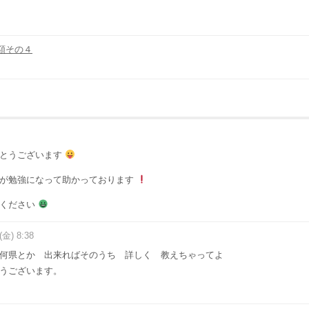
額その４
がとうございます
すが勉強になって助かっております
てください
(金) 8:38
何県とか 出来ればそのうち 詳しく 教えちゃってよ
うございます。