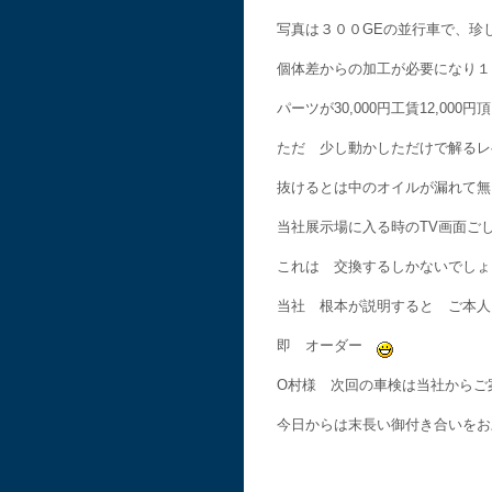
写真は３００GEの並行車で、珍
個体差からの加工が必要になり１
パーツが30,000円工賃12,000
ただ 少し動かしただけで解るレ
抜けるとは中のオイルが漏れて無
当社展示場に入る時のTV画面ご
これは 交換するしかないでし
当社 根本が説明すると ご本人
即 オーダー
O村様 次回の車検は当社からご
今日からは末長い御付き合いをお