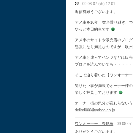
G!
09-08-07 (金) 12:01
返信有難うございます。
アメ車を10年十数台乗り継ぎ、
やっと本日納車です
アメ車のサイトや販売店のブログ
勉強になり満足なのですが、欧州
アメ車と違ってベンツなどは販売
ブログを読んでいても・・・・
そこで辿り着いた【ワンオーナ
知りたい事が満載でオーナー様
楽しく拝見しております
オーナー様の気分が変わらない
delltel000@yahoo.co.jp
ワンオーナー 奈良橋
09-08-07 
ありがとうございます。