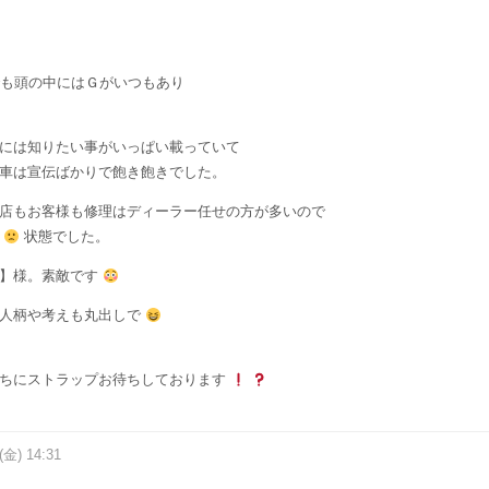
でも頭の中にはＧがいつもあり
には知りたい事がいっぱい載っていて
車は宣伝ばかりで飽き飽きでした。
店もお客様も修理はディーラー任せの方が多いので
・
状態でした。
ー】様。素敵です
の人柄や考えも丸出しで
うちにストラップお待ちしております
(金) 14:31