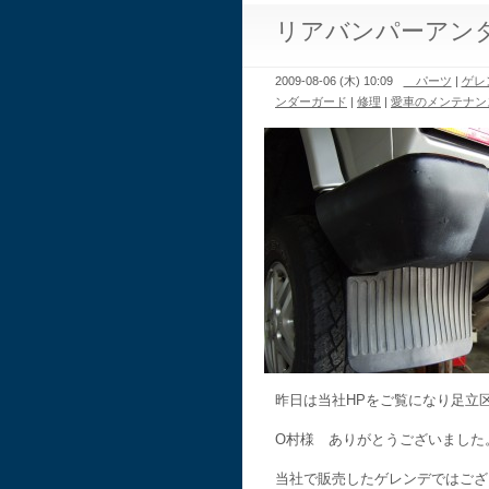
リアバンパーアン
2009-08-06 (木) 10:09
パーツ
|
ゲレ
ンダーガード
|
修理
|
愛車のメンテナン
昨日は当社HPをご覧になり足立
O村様 ありがとうございました
当社で販売したゲレンデではござ