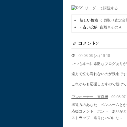
新しい投稿 »:
買取り査定金
« 古い投稿:
盗難車その４
コメント:
4
G!
09-08-06 (木) 19:18
いつも本当に素敵なブログあり
遠方で立ち寄れないのが残念で
これからも応援しますので続け
ワンオーナー 奈良橋
09-08-07 
御遠方のあなた ペンネームとか
応援コメント ホント ありがと
ストラップ 送りたいのにな～