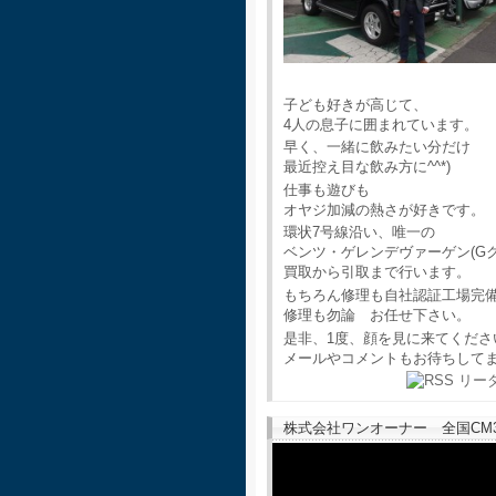
子ども好きが高じて、
4人の息子に囲まれています。
早く、一緒に飲みたい分だけ
最近控え目な飲み方に^^*)
仕事も遊びも
オヤジ加減の熱さが好きです。
環状7号線沿い、唯一の
ベンツ・ゲレンデヴァーゲン(G
買取から引取まで行います。
もちろん修理も自社認証工場完
修理も勿論 お任せ下さい。
是非、1度、顔を見に来てくださ
メールやコメントもお待ちして
株式会社ワンオーナー 全国CM30