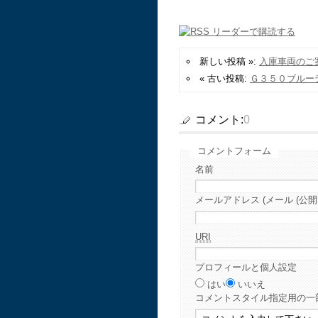
新しい投稿 »:
入庫車両のご
« 古い投稿:
Ｇ３５０ブルー
コメント:
0
コメントフォーム
名前
メールアドレス (メール (公開
URI
プロフィールと個人設定
はい
いいえ
コメント
スタイル指定用の一