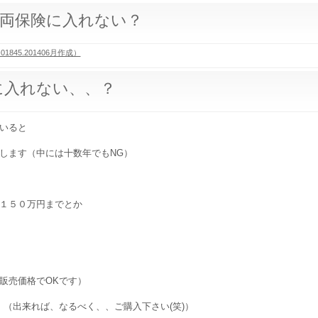
車両保険に入れない？
01845.201406月作成）
に入れない、、？
いると
します（中には十数年でもNG）
１５０万円までとか
販売価格でOKです）
 （出来れば、なるべく、、ご購入下さい(笑)）