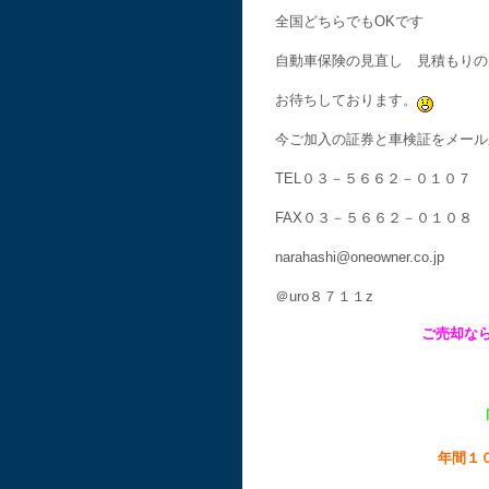
全国どちらでもOKです
自動車保険の見直し 見積もりの
お待ちしております。
今ご加入の証券と車検証をメール
TEL０３－５６６２－０１０７
FAX０３－５６６２－０１０８
narahashi@oneowner.co.jp
＠uro８７１１z
ご売却な
年間１