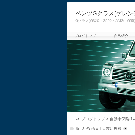
ベンツGクラス(ゲレン
Gクラス(G320・G500・AMG
ブログトップ
自己紹介
ブログトップ
>
自動車保険(14-
新しい投稿 »
« 古い投稿