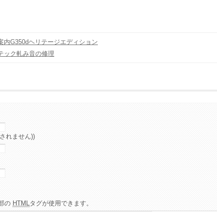
案内G350dヘリテージエディション
テック軋み音の修理
されません))
部の
HTML
タグが使用できます。