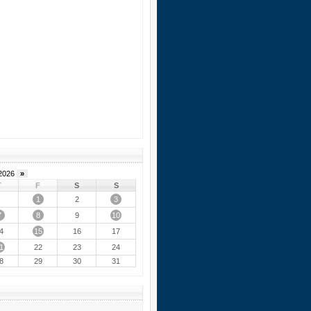
2026
»
T
F
S
S
1
3
2
7
8
10
9
15
4
16
17
1
22
23
24
8
29
30
31