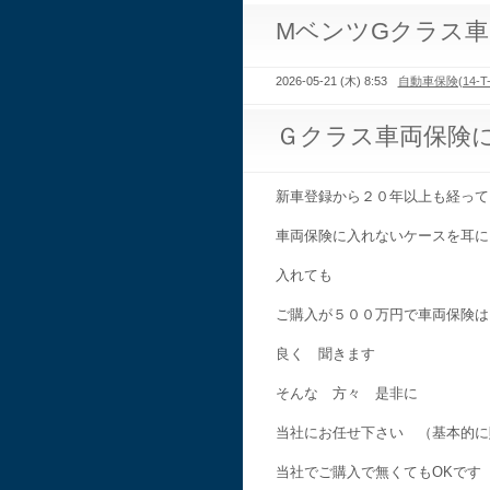
MベンツGクラス
2026-05-21 (木) 8:53
自動車保険(14-T-
Ｇクラス車両保険
新車登録から２０年以上も経って
車両保険に入れないケースを耳に
入れても
ご購入が５００万円で車両保険は
良く 聞きます
そんな 方々 是非に
当社にお任せ下さい （基本的に
当社でご購入で無くてもOKです