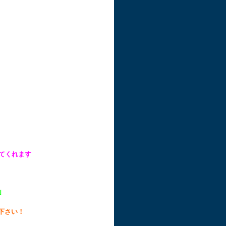
てくれます
｣
下さい！