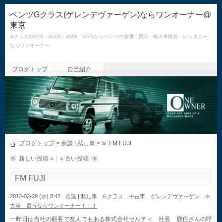
ベンツGクラス(ゲレンデヴァーゲン)ならワンオーナー@
東京
Gクラス(G320・G500・AMG G55)からベンツの修理・買取・輸入車販売・レンタカー
ならワンオーナー
ブログトップ
自己紹介
ブログトップ
>
余談
|
私し事
>
FM FUJI
新しい投稿 »
« 古い投稿
FM FUJI
2012-02-29 (水) 8:42
余談
|
私し事
Ｇクラス 中古車 ゲレンデヴァーゲン 中
古車 買うならワンオーナー！！！
一昨日は当社の顧客で友人でもある株式会社セルティ 社長 鹿住さんの呼