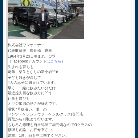
株式会社ワンオーナー
代表取締役 奈良橋 道幸
1964年3月23日生まれ O型
（Facebookアカウントは
こちら
）
生まれも育ちも
葛飾、柴又となりの新小岩^^)/
子ども好きが高じて、
4人の息子に囲まれています。
早く、一緒に飲みたい分だけ
最近控え目な飲み方に^^*)
仕事も遊びも
オヤジ加減の熱さが好きです。
環状7号線沿い、唯一の
ベンツ・ゲレンデヴァーゲン(Gクラス)専門店
買取から引取まで行います。
もちろん修理も自社認証工場完備なのでGクラスの
修理も勿論 お任せ下さい。
是非、1度、顔を見に来てください。