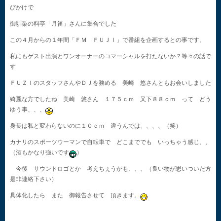
びかけで
御馴染の料亭「月笛」さんに集合でした
この４月からの１年間「ＦＭ ＦＵＪＩ」で番組を企画するとの事です。
私にもゲスト出演とワンオーナーのコマーシャルを打たないか？等々の話で
す
ＦＵＺＩのスタッフさんやＤＪを務める 美崎 悠さんともお会いしました
綺麗な方でしたね 美崎 悠さん １７５ｃｍ 又下８８ｃｍ って どう
ゆう事、、、
身長は私と変わらないのに１０ｃｍ 違うんでは、、、、（笑）
カナリのスポーツウーマンで自転車で どこまででも いっちゃう感じ、、
（酒もかなり強いです
）
今後 サウンドロゴとか 考えちぇうかも、、、（良い物が思いついた方
是非連絡下さい）
具体化したら また 御報告させて 頂きます。