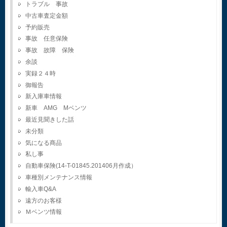
トラブル 事故
中古車査定金額
予約販売
事故 任意保険
事故 故障 保険
余談
実録２４時
御報告
新入庫車情報
新車 AMG Mベンツ
最近見聞きした話
未分類
気になる商品
私し事
自動車保険(14-T-01845.201406月作成）
車種別メンテナンス情報
輸入車Q&A
遠方のお客様
Ｍベンツ情報