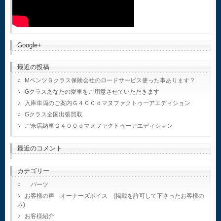
Google+
最近の投稿
MベンツＧクラス保険会社のロードサービス使った事あります？
Gクラスあなたの愛車をご用意させていただきます
入庫車両のご案内Ｇ４００ｄマヌファクトゥーアエディション
Gクラス全国出張買取
ご来店納車Ｇ４００ｄマヌファクトゥーアエディション
最近のコメント
カテゴリー
パーツ
お客様の声 オーナーズボイス (掲載を許可して下さったお客様の
み)
お客様紹介