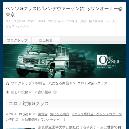
ベンツGクラス(ゲレンデヴァーゲン)ならワンオーナー@
東京
Gクラス(G320・G500・AMG G55)からベンツの修理・買取・輸入車販売・レンタカー
ならワンオーナー
ブログトップ
自己紹介
ブログトップ
>
御報告
|
気になる商品
>
コロナ対策Gクラス
新しい投稿 »
« 古い投稿
コロナ対策Gクラス
2020-06-19 (金) 6:33
御報告
|
気になる商品
Gクラス専門店 ゲレンデヴァーゲ
ン専門店 自動車保険もワンオーナー！！
奈良県立医科大学と数社による研究チームは世界で初