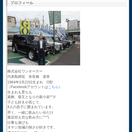
プロフィール
株式会社ワンオーナー
代表取締役 奈良橋 道幸
1964年3月23日生まれ O型
（Facebookアカウントは
こちら
）
生まれも育ちも
葛飾、柴又となりの新小岩^^)/
子ども好きが高じて、
4人の息子に囲まれています。
早く、一緒に飲みたい分だけ
最近控え目な飲み方に^^*)
仕事も遊びも
オヤジ加減の熱さが好きです。