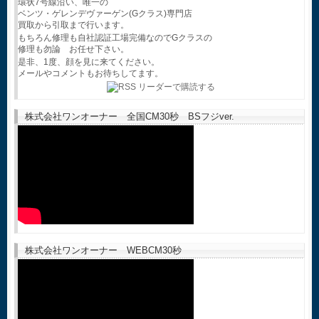
環状7号線沿い、唯一の
ベンツ・ゲレンデヴァーゲン(Gクラス)専門店
買取から引取まで行います。
もちろん修理も自社認証工場完備なのでGクラスの
修理も勿論 お任せ下さい。
是非、1度、顔を見に来てください。
メールやコメントもお待ちしてます。
株式会社ワンオーナー 全国CM30秒 BSフジver.
株式会社ワンオーナー WEBCM30秒