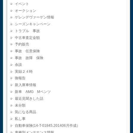
イベント
オークション
ゲレンデヴァーゲン情報
シーズンキャンペーン
トラブル 事故
中古車査定金額
予約販売
事故 任意保険
事故 故障 保険
余談
実録２４時
御報告
新入庫車情報
新車 AMG Mベンツ
最近見聞きした話
未分類
気になる商品
私し事
自動車保険(14-T-01845.201406月作成）
車種別メンテナンス情報