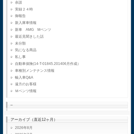
余談
実録２４時
御報告
新入庫車情報
新車 AMG Mベンツ
最近見聞きした話
未分類
気になる商品
私し事
自動車保険(14-T-01845.201406月作成）
車種別メンテナンス情報
輸入車Q&A
遠方のお客様
Ｍベンツ情報
–
アーカイブ（直近12ヶ月）
2026年8月