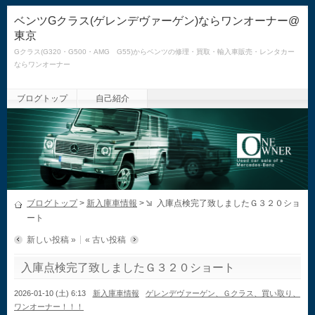
ベンツGクラス(ゲレンデヴァーゲン)ならワンオーナー@
東京
Gクラス(G320・G500・AMG G55)からベンツの修理・買取・輸入車販売・レンタカー
ならワンオーナー
ブログトップ
自己紹介
ブログトップ
>
新入庫車情報
>
入庫点検完了致しましたＧ３２０ショ
ート
新しい投稿 »
« 古い投稿
入庫点検完了致しましたＧ３２０ショート
2026-01-10 (土) 6:13
新入庫車情報
ゲレンデヴァーゲン、Ｇクラス、買い取り、
ワンオーナー！！！