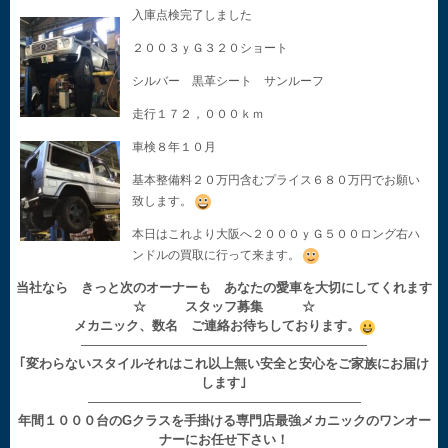
入庫点検完了しました
２００３ｙＧ３２０ショート
シルバー 黒革シート サンルーフ
走行１７２，０００ｋｍ
車検８年１０月
基本整備料２０万円含むプライス６８０万円でお願い
致します。
本日はこれより大阪へ２０００ｙＧ５００ロング右ハ
ンドルの買取に行って来ます。
当社なら きっと次のオーナーも あなたの愛車を大切にしてくれます
☆ スタッフ募集 ☆
メカニック、数名 ご連絡お待ちしております。
——————————————————————
｢変わらないスタイルそれはこれ以上無い安全と安心をご家族にお届け
します｣
—————————————————————
年間１０００台のGクラスを手掛ける専門店最強メカニックのワンオー
ナーにお任せ下さい！