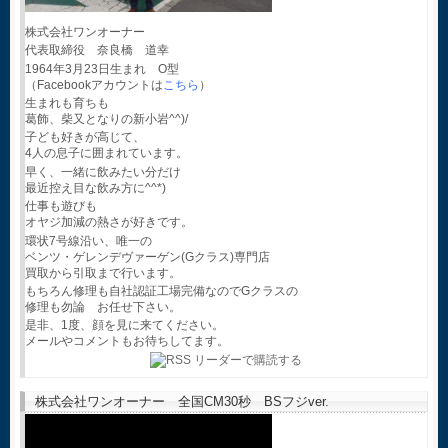
株式会社ワンオーナー
代表取締役 奈良橋 道幸
1964年3月23日生まれ O型
（Facebookアカウントは
こちら
）
生まれも育ちも
葛飾、柴又となりの新小岩^^)/
子ども好きが高じて、
4人の息子に囲まれています。
早く、一緒に飲みたい分だけ
最近控え目な飲み方に^^*)
仕事も遊びも
オヤジ加減の熱さが好きです。
環状7号線沿い、唯一の
ベンツ・ゲレンデヴァーゲン(Gクラス)専門店
買取から引取まで行います。
もちろん修理も自社認証工場完備なのでGクラスの
修理も勿論 お任せ下さい。
是非、1度、顔を見に来てください。
メールやコメントもお待ちしてます。
株式会社ワンオーナー 全国CM30秒 BSフジver.