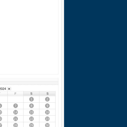
2024
»
T
F
S
S
1
2
6
7
8
9
3
14
15
16
0
21
22
23
7
28
29
30