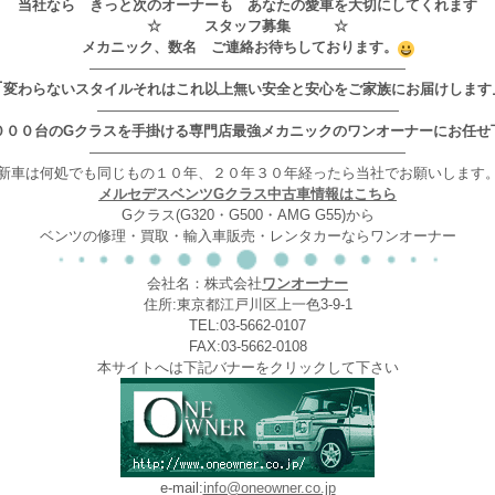
当社なら きっと次のオーナーも あなたの愛車を大切にしてくれます
☆ スタッフ募集 ☆
メカニック、数名 ご連絡お待ちしております。
——————————————————————
｢変わらないスタイルそれはこれ以上無い安全と安心をご家族にお届けします
—————————————————————
０００台のGクラスを手掛ける専門店最強メカニックのワンオーナーにお任せ
——————————————————————
新車は何処でも同じもの１０年、２０年３０年経ったら当社でお願いします
メルセデスベンツGクラス中古車情報はこちら
Gクラス(G320・G500・AMG G55)から
ベンツの修理・買取・輸入車販売・レンタカーならワンオーナー
会社名：株式会社
ワンオーナー
住所:東京都江戸川区上一色3-9-1
TEL:03-5662-0107
FAX:03-5662-0108
本サイトへは下記バナーをクリックして下さい
e-mail:
info@oneowner.co.jp