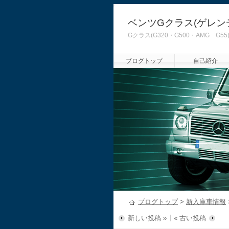
ベンツGクラス(ゲレン
Gクラス(G320・G500・AMG
ブログトップ
自己紹介
ブログトップ
>
新入庫車情報
新しい投稿 »
« 古い投稿