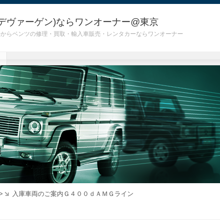
デヴァーゲン)ならワンオーナー@東京
 G55)からベンツの修理・買取・輸入車販売・レンタカーならワンオーナー
>
入庫車両のご案内Ｇ４００ｄＡＭＧライン