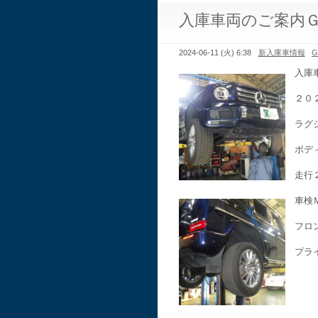
入庫車両のご案内
2024-06-11 (火) 6:38
新入庫車情報
入庫
２０
ラグ
ボデ
走行
車検
フロ
プラ