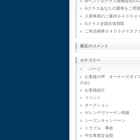
MベンツＧクラス保険会社の
Gクラスあなたの愛車をご用
入庫車両のご案内Ｇ４００ｄ
Gクラス全国出張買取
ご来店納車Ｇ４００ｄマヌフ
最近のコメント
カテゴリー
パーツ
お客様の声 オーナーズボイ
のみ)
お客様紹介
イベント
オークション
ゲレンデヴァーゲン情報
シーズンキャンペーン
トラブル 事故
中古車査定金額