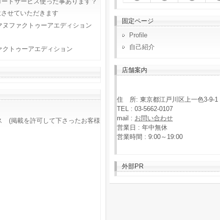
ロードサービス使った事あります？
意させていただきます
固定ページ
マヌファクトゥーアエディション
Profile
自己紹介
ァクトゥーアエディション
店舗案内
住 所: 東京都江戸川区上一色3-9-1
TEL : 03-5662-0107
mail :
お問い合わせ
ス (掲載を許可して下さったお客様
営業日 : 年中無休
営業時間 : 9:00～19:00
外部PR