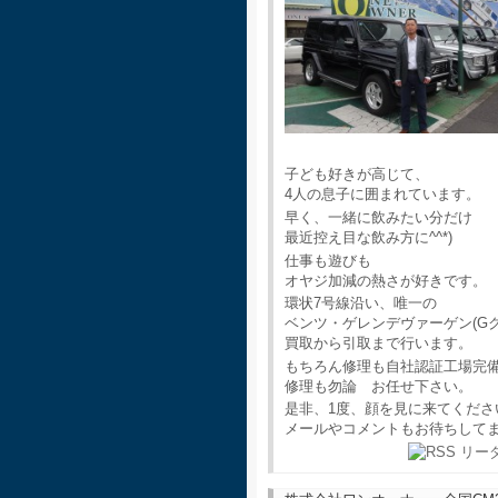
子ども好きが高じて、
4人の息子に囲まれています。
早く、一緒に飲みたい分だけ
最近控え目な飲み方に^^*)
仕事も遊びも
オヤジ加減の熱さが好きです。
環状7号線沿い、唯一の
ベンツ・ゲレンデヴァーゲン(G
買取から引取まで行います。
もちろん修理も自社認証工場完
修理も勿論 お任せ下さい。
是非、1度、顔を見に来てくださ
メールやコメントもお待ちして