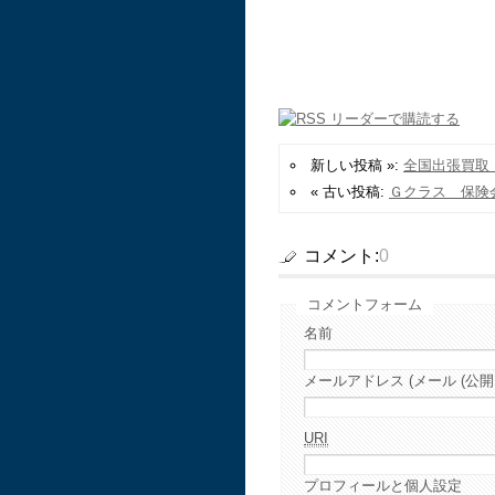
新しい投稿 »:
全国出張買取
« 古い投稿:
Ｇクラス 保険
コメント:
0
コメントフォーム
名前
メールアドレス (メール (公開
URI
プロフィールと個人設定