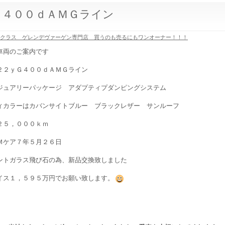
Ｇ４００ｄＡＭＧライン
Gクラス ゲレンデヴァーゲン専門店 買うのも売るにもワンオーナー！！！
車両のご案内です
２２ｙＧ４００ｄＡＭＧライン
ジュアリーパッケージ アダプティプダンピングシステム
ィカラーはカバンサイトブルー ブラックレザー サンルーフ
２５，０００ｋｍ
Ｍケア７年５月２６日
ントガラス飛び石の為、新品交換致しました
イス１，５９５万円でお願い致します。