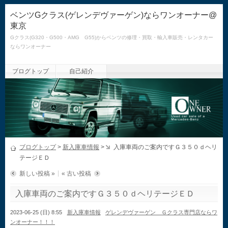
ベンツGクラス(ゲレンデヴァーゲン)ならワンオーナー@
東京
Gクラス(G320・G500・AMG G55)からベンツの修理・買取・輸入車販売・レンタカー
ならワンオーナー
ブログトップ
自己紹介
ブログトップ
>
新入庫車情報
>
入庫車両のご案内ですＧ３５０ｄヘリ
テージＥＤ
新しい投稿 »
« 古い投稿
入庫車両のご案内ですＧ３５０ｄヘリテージＥＤ
2023-06-25 (日) 8:55
新入庫車情報
ゲレンデヴァーゲン Ｇクラス専門店ならワ
ンオーナー！！！