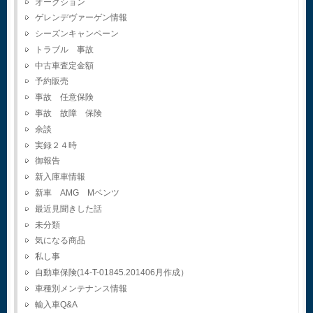
オークション
ゲレンデヴァーゲン情報
シーズンキャンペーン
トラブル 事故
中古車査定金額
予約販売
事故 任意保険
事故 故障 保険
余談
実録２４時
御報告
新入庫車情報
新車 AMG Mベンツ
最近見聞きした話
未分類
気になる商品
私し事
自動車保険(14-T-01845.201406月作成）
車種別メンテナンス情報
輸入車Q&A