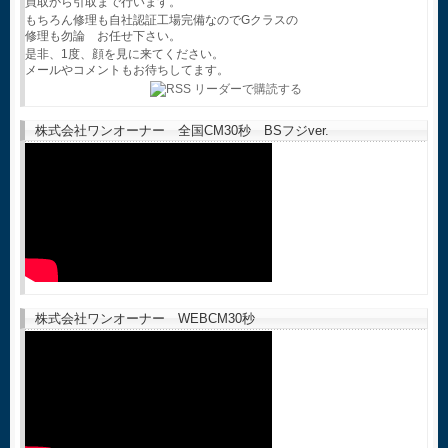
買取から引取まで行います。
もちろん修理も自社認証工場完備なのでGクラスの
修理も勿論 お任せ下さい。
是非、1度、顔を見に来てください。
メールやコメントもお待ちしてます。
株式会社ワンオーナー 全国CM30秒 BSフジver.
株式会社ワンオーナー WEBCM30秒