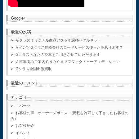
Google+
最近の投稿
Ｇクラスオリジナル商品アクセル調整ペダルキット
MベンツＧクラス保険会社のロードサービス使った事あります？
Gクラスあなたの愛車をご用意させていただきます
入庫車両のご案内Ｇ４００ｄマヌファクトゥーアエディション
Gクラス全国出張買取
最近のコメント
カテゴリー
パーツ
お客様の声 オーナーズボイス (掲載を許可して下さったお客様の
み)
お客様紹介
イベント