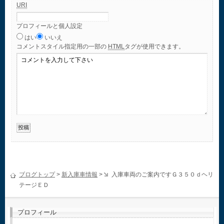
URI
プロフィールと個人設定
はい
いいえ
コメント
スタイル指定用の一部の
HTML
タグが使用できます。
ブログトップ
>
新入庫車情報
>
入庫車両のご案内ですＧ３５０ｄヘリ
テージＥＤ
プロフィール