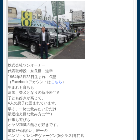
株式会社ワンオーナー
代表取締役 奈良橋 道幸
1964年3月23日生まれ O型
（Facebookアカウントは
こちら
）
生まれも育ちも
葛飾、柴又となりの新小岩^^)/
子ども好きが高じて、
4人の息子に囲まれています。
早く、一緒に飲みたい分だけ
最近控え目な飲み方に^^*)
仕事も遊びも
オヤジ加減の熱さが好きです。
環状7号線沿い、唯一の
ベンツ・ゲレンデヴァーゲン(Gクラス)専門店