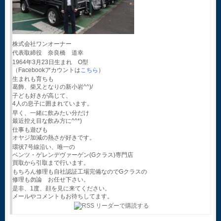
株式会社ワンオーナー
代表取締役 奈良橋 道幸
1964年3月23日生まれ O型
（Facebookアカウントは
こちら
）
生まれも育ちも
葛飾、柴又となりの新小岩^^)/
子ども好きが高じて、
4人の息子に囲まれています。
早く、一緒に飲みたい分だけ
最近控え目な飲み方に^^*)
仕事も遊びも
オヤジ加減の熱さが好きです。
環状7号線沿い、唯一の
ベンツ・ゲレンデヴァーゲン(Gクラス)専門店
買取から引取まで行います。
もちろん修理も自社認証工場完備なのでGクラスの
修理も勿論 お任せ下さい。
是非、1度、顔を見に来てください。
メールやコメントもお待ちしてます。