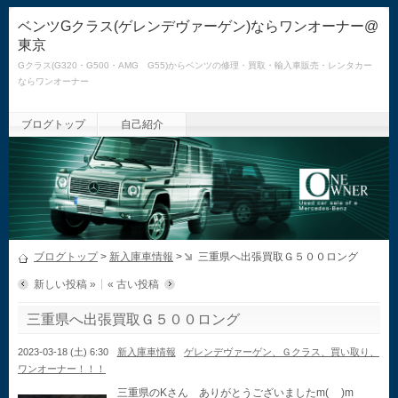
ベンツGクラス(ゲレンデヴァーゲン)ならワンオーナー@
東京
Gクラス(G320・G500・AMG G55)からベンツの修理・買取・輸入車販売・レンタカー
ならワンオーナー
ブログトップ
自己紹介
ブログトップ
>
新入庫車情報
>
三重県へ出張買取Ｇ５００ロング
新しい投稿 »
« 古い投稿
三重県へ出張買取Ｇ５００ロング
2023-03-18 (土) 6:30
新入庫車情報
ゲレンデヴァーゲン、Ｇクラス、買い取り、
ワンオーナー！！！
三重県のKさん ありがとうございましたm(__)m