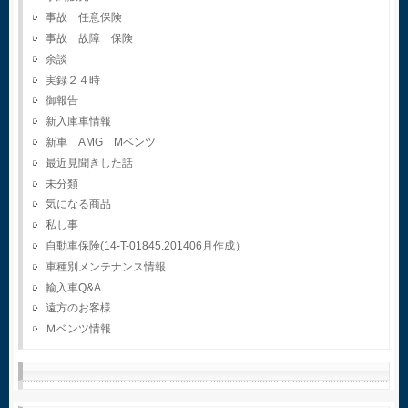
事故 任意保険
事故 故障 保険
余談
実録２４時
御報告
新入庫車情報
新車 AMG Mベンツ
最近見聞きした話
未分類
気になる商品
私し事
自動車保険(14-T-01845.201406月作成）
車種別メンテナンス情報
輸入車Q&A
遠方のお客様
Ｍベンツ情報
–