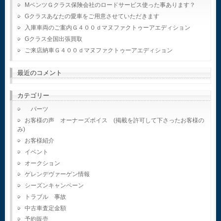
MベンツＧクラス保険会社のロードサービス使った事あります？
Gクラスあなたの愛車をご用意させていただきます
入庫車両のご案内Ｇ４００ｄマヌファクトゥーアエディション
Gクラス全国出張買取
ご来店納車Ｇ４００ｄマヌファクトゥーアエディション
最近のコメント
カテゴリー
パーツ
お客様の声 オーナーズボイス (掲載を許可して下さったお客様の
み)
お客様紹介
イベント
オークション
ゲレンデヴァーゲン情報
シーズンキャンペーン
トラブル 事故
中古車査定金額
予約販売