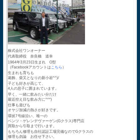
株式会社ワンオーナー
代表取締役 奈良橋 道幸
1964年3月23日生まれ O型
（Facebookアカウントは
こちら
）
生まれも育ちも
葛飾、柴又となりの新小岩^^)/
子ども好きが高じて、
4人の息子に囲まれています。
早く、一緒に飲みたい分だけ
最近控え目な飲み方に^^*)
仕事も遊びも
オヤジ加減の熱さが好きです。
環状7号線沿い、唯一の
ベンツ・ゲレンデヴァーゲン(Gクラス)専門店
買取から引取まで行います。
もちろん修理も自社認証工場完備なのでGクラスの
修理も勿論 お任せ下さい。