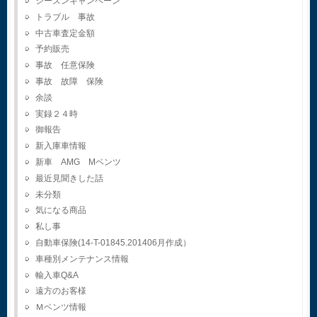
シーズンキャンペーン
トラブル 事故
中古車査定金額
予約販売
事故 任意保険
事故 故障 保険
余談
実録２４時
御報告
新入庫車情報
新車 AMG Mベンツ
最近見聞きした話
未分類
気になる商品
私し事
自動車保険(14-T-01845.201406月作成）
車種別メンテナンス情報
輸入車Q&A
遠方のお客様
Ｍベンツ情報