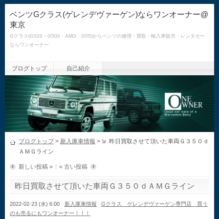
ベンツGクラス(ゲレンデヴァーゲン)ならワンオーナー@
東京
Gクラス(G320・G500・AMG G55)からベンツの修理・買取・輸入車販売・レンタカー
ならワンオーナー
ブログトップ
自己紹介
ブログトップ
>
新入庫車情報
>
昨日買取させて頂いた車両Ｇ３５０ｄ
ＡＭＧライン
新しい投稿 »
« 古い投稿
昨日買取させて頂いた車両Ｇ３５０ｄＡＭＧライン
2022-02-23 (水) 6:00
新入庫車情報
Gクラス ゲレンデヴァーゲン専門店 買う
のも売るにもワンオーナー！！！