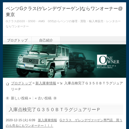
ベンツGクラス(ゲレンデヴァーゲン)ならワンオーナー@
東京
Gクラス(G320・G500・AMG G55)からベンツの修理・買取・輸入車販売・レンタカー
ならワンオーナー
ブログトップ
自己紹介
ブログトップ
>
新入庫車情報
>
入庫点検完了Ｇ３５０ＢＴラグジュア
リーＰ
新しい投稿 »
« 古い投稿
入庫点検完了Ｇ３５０ＢＴラグジュアリーＰ
2020-12-15 (火) 6:09
新入庫車情報
Gクラス ゲレンデヴァーゲン専門店 買う
のも売るにもワンオーナー！！！