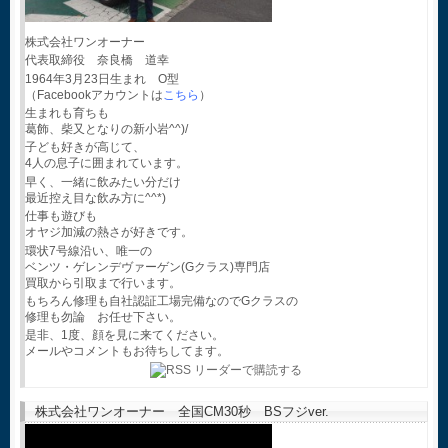
株式会社ワンオーナー
代表取締役 奈良橋 道幸
1964年3月23日生まれ O型
（Facebookアカウントは
こちら
）
生まれも育ちも
葛飾、柴又となりの新小岩^^)/
子ども好きが高じて、
4人の息子に囲まれています。
早く、一緒に飲みたい分だけ
最近控え目な飲み方に^^*)
仕事も遊びも
オヤジ加減の熱さが好きです。
環状7号線沿い、唯一の
ベンツ・ゲレンデヴァーゲン(Gクラス)専門店
買取から引取まで行います。
もちろん修理も自社認証工場完備なのでGクラスの
修理も勿論 お任せ下さい。
是非、1度、顔を見に来てください。
メールやコメントもお待ちしてます。
株式会社ワンオーナー 全国CM30秒 BSフジver.