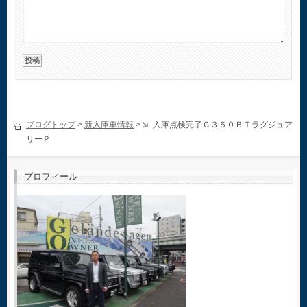
ブログトップ
>
新入庫車情報
>
入庫点検完了Ｇ３５０ＢＴラグジュア
リーＰ
プロフィール