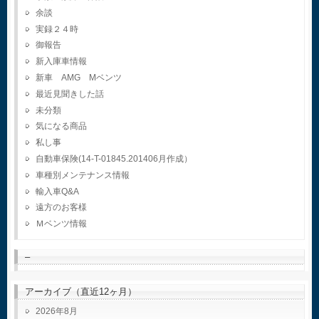
余談
実録２４時
御報告
新入庫車情報
新車 AMG Mベンツ
最近見聞きした話
未分類
気になる商品
私し事
自動車保険(14-T-01845.201406月作成）
車種別メンテナンス情報
輸入車Q&A
遠方のお客様
Ｍベンツ情報
–
アーカイブ（直近12ヶ月）
2026年8月