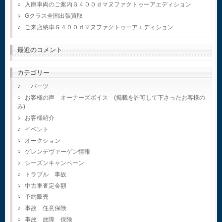
入庫車両のご案内Ｇ４００ｄマヌファクトゥーアエディション
Gクラス全国出張買取
ご来店納車Ｇ４００ｄマヌファクトゥーアエディション
最近のコメント
カテゴリー
パーツ
お客様の声 オーナーズボイス (掲載を許可して下さったお客様の
み)
お客様紹介
イベント
オークション
ゲレンデヴァーゲン情報
シーズンキャンペーン
トラブル 事故
中古車査定金額
予約販売
事故 任意保険
事故 故障 保険