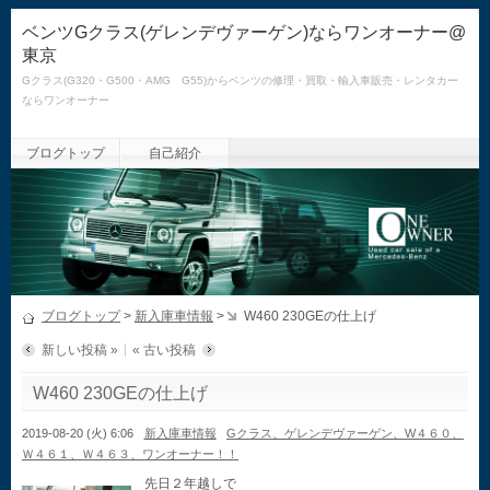
ベンツGクラス(ゲレンデヴァーゲン)ならワンオーナー@
東京
Gクラス(G320・G500・AMG G55)からベンツの修理・買取・輸入車販売・レンタカー
ならワンオーナー
ブログトップ
自己紹介
ブログトップ
>
新入庫車情報
>
W460 230GEの仕上げ
新しい投稿 »
« 古い投稿
W460 230GEの仕上げ
2019-08-20 (火) 6:06
新入庫車情報
Gクラス、ゲレンデヴァーゲン、W４６０、
Ｗ４６１、Ｗ４６３、ワンオーナー！！
先日２年越しで