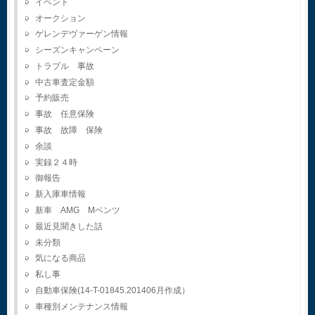
イベント
オークション
ゲレンデヴァーゲン情報
シーズンキャンペーン
トラブル 事故
中古車査定金額
予約販売
事故 任意保険
事故 故障 保険
余談
実録２４時
御報告
新入庫車情報
新車 AMG Mベンツ
最近見聞きした話
未分類
気になる商品
私し事
自動車保険(14-T-01845.201406月作成）
車種別メンテナンス情報