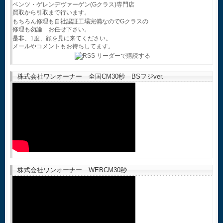
ベンツ・ゲレンデヴァーゲン(Gクラス)専門店
買取から引取まで行います。
もちろん修理も自社認証工場完備なのでGクラスの
修理も勿論 お任せ下さい。
是非、1度、顔を見に来てください。
メールやコメントもお待ちしてます。
株式会社ワンオーナー 全国CM30秒 BSフジver.
株式会社ワンオーナー WEBCM30秒