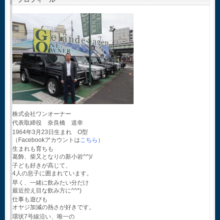
株式会社ワンオーナー
代表取締役 奈良橋 道幸
1964年3月23日生まれ O型
（Facebookアカウントは
こちら
）
生まれも育ちも
葛飾、柴又となりの新小岩^^)/
子ども好きが高じて、
4人の息子に囲まれています。
早く、一緒に飲みたい分だけ
最近控え目な飲み方に^^*)
仕事も遊びも
オヤジ加減の熱さが好きです。
環状7号線沿い、唯一の