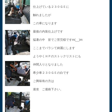
仕上げている２３０ＧＥに
触れましたが
この車になります
最後の内装仕上げです
猛暑の中 皆でご苦労様ですm(__)m
ここまでバラシて綺麗にします
ようやくＨＰのストックリストにも
仲間入りとなりました
希少車２３０ＧＥの白です
ご興味有の方は
速攻 ご連絡下さい。