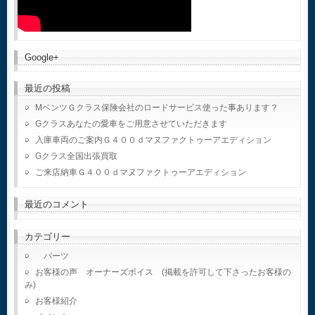
Google+
最近の投稿
MベンツＧクラス保険会社のロードサービス使った事あります？
Gクラスあなたの愛車をご用意させていただきます
入庫車両のご案内Ｇ４００ｄマヌファクトゥーアエディション
Gクラス全国出張買取
ご来店納車Ｇ４００ｄマヌファクトゥーアエディション
最近のコメント
カテゴリー
パーツ
お客様の声 オーナーズボイス (掲載を許可して下さったお客様の
み)
お客様紹介