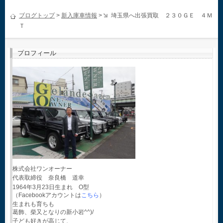
ブログトップ
>
新入庫車情報
>
埼玉県へ出張買取 ２３０ＧＥ ４Ｍ
Ｔ
プロフィール
株式会社ワンオーナー
代表取締役 奈良橋 道幸
1964年3月23日生まれ O型
（Facebookアカウントは
こちら
）
生まれも育ちも
葛飾、柴又となりの新小岩^^)/
子ども好きが高じて、