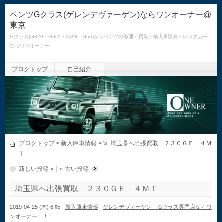
ベンツGクラス(ゲレンデヴァーゲン)ならワンオーナー@
東京
Gクラス(G320・G500・AMG G55)からベンツの修理・買取・輸入車販売・レンタカー
ならワンオーナー
ブログトップ
自己紹介
ブログトップ
>
新入庫車情報
>
埼玉県へ出張買取 ２３０ＧＥ ４Ｍ
Ｔ
新しい投稿 »
« 古い投稿
埼玉県へ出張買取 ２３０ＧＥ ４ＭＴ
2019-04-25 (木) 6:05
新入庫車情報
ゲレンデヴァーゲン Ｇクラス専門店ならワ
ンオーナー！！！