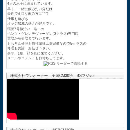
4人の息子に囲まれています。
早く、一緒に飲みたい分だけ
最近控え目な飲み方に^^*)
仕事も遊びも
オヤジ加減の熱さが好きです。
環状7号線沿い、唯一の
ベンツ・ゲレンデヴァーゲン(Gクラス)専門店
買取から引取まで行います。
もちろん修理も自社認証工場完備なのでGクラスの
修理も勿論 お任せ下さい。
是非、1度、顔を見に来てください。
メールやコメントもお待ちしてます。
株式会社ワンオーナー 全国CM30秒 BSフジver.