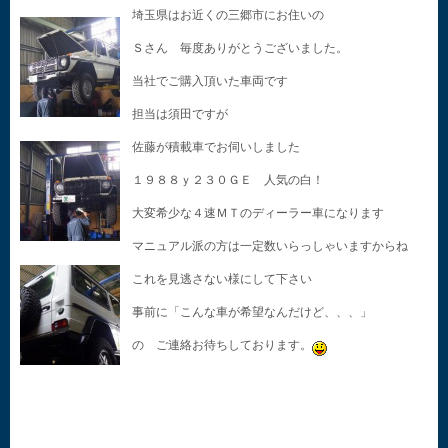
埼玉県はお近くの三郷市にお住いの
Ｓさん 毎度ありがとうございました。
当社でご購入頂いた車両です
担当は須田ですが
佐藤が積載車でお伺いしました
１９８８ｙ２３０ＧＥ 人気の白！
大変希少な４速ＭＴのディーラー車になります
マニュアル派の方は一定数いらっしゃいますからね
これを見逃さない様にして下さい
事前に「こんな車が希望なんだけど、、、」
の ご連絡お待ちしております。