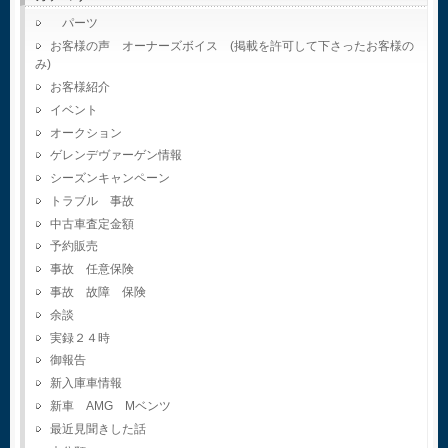
パーツ
お客様の声 オーナーズボイス (掲載を許可して下さったお客様の
み)
お客様紹介
イベント
オークション
ゲレンデヴァーゲン情報
シーズンキャンペーン
トラブル 事故
中古車査定金額
予約販売
事故 任意保険
事故 故障 保険
余談
実録２４時
御報告
新入庫車情報
新車 AMG Mベンツ
最近見聞きした話